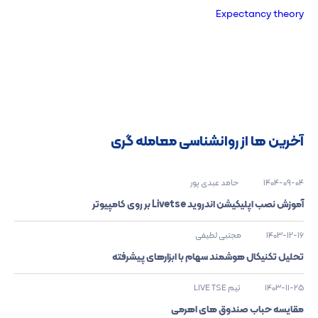
Expectancy theory
آخرین ها از روانشناسی معامله گری
1404-09-04
حامد عبدی پور
آموزش نصب اپلیکیشن اندروید Livetse بر روی کامپیوتر
1403-12-16
مجتبی لطیفی
تحلیل تکنیکال هوشمند سهام با ابزارهای پیشرفته
1403-11-25
تیم LIVE TSE
مقایسه حباب صندوق های اهرمی