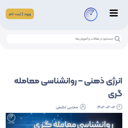
ورود | ثبت نام
انرژی ذهنی – روانشناسی معامله
گری
1402-02-02
مجتبی لطیفی