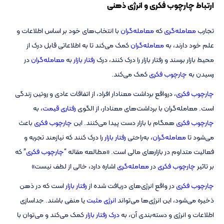
ارتباط چارچوب فکری و انرژی ذهنی
تجارب
معامله‌گری
که
معامله‌گران
با انتخاب‌های خود بر اساس اطلاعات و
علم خود دارند، به
معامله‌گران
کمک می‌کند تا به اطلاعاتی قابل‌ درک از
محیط بازار برسند و رفتار بازار را درک کنند، درک
رفتار بازار
به
معامله‌گران
در
رسیدن به
چارچوب فکری
کمک می‌کند.
چارچوب فکری
، درواقع برداشت معنادار افراد، از اتفاقات عادی و روتین زندگی
است. معامله‌گران با برداشت‌های معنادار، از الگوی
رفتاری قیمت
، به
چارچوب فکری
همگام با بازار دست پیدا می‌کنند. این
چارچوب فکری
باعث
می‌شود تا
معامله‌گران
، به‌راحتی
رفتار بازار
را درک کنند که نیازمند تجربه و
فعالیت متداوم در بازارهای مالی است. «مطالعه مقاله “
چارچوب فکری
” که
بر تاثیر
چارچوب فکری
در
معامله‌گری
اشاره دارد، خالی از لطف نیست»
چارچوب فکری
در واقع انرژی‌های دریافت شده از
رفتار بازار
است که در ذهن
ذخیره می‌شود، این انرژی‌ها می‌تواند
انرژی مثبت
یا منفی باشند. جداسازی
اطلاعات و انرژی و دسته‌بندی آن، به
درک رفتار بازار
کمک می‌کند و می‌توان با