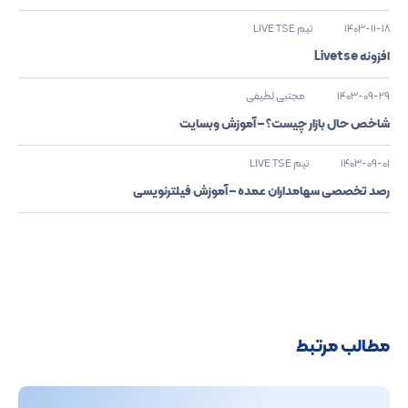
1403-11-18
تیم LIVE TSE
افزونه Livetse
1403-09-29
مجتبی لطیفی
شاخص حال بازار چیست؟ – آموزش وبسایت
1403-09-01
تیم LIVE TSE
رصد تخصصی سهامداران عمده – آموزش فیلترنویسی
مطالب مرتبط