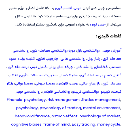
مفاهیمی چون ضرر کردن،
ترس
،
انتقام‌گیری
و… که عامل اصلی انرژی منفی
هستند، باید تعریف جدیدی برای این مفاهیم ایجاد کرد. به‌عنوان مثال
می‌توان از
حس ترس
به عنوان اهرمی برای یادگیری بیشتر استفاده کند.
کلمات کلیدی :
آموزش بورس
،
روانشناسی بازار
،
دوره روانشناسی معامله گری
،
روانشناسی
معامله گری
،
رفتار پول
،
روانشناسی مالی
،
چارچوب فکری
،
اقلیت برنده
،
سود
مستمر
،
خطاهای روانشناختی
،
چرخه های پولی
،
کنترل ترس درمعامله گری
،
کنترل طمع در معامله گری
،
محیط ذهنی
،
مدیریت معاملات،
تئوری انتظار
،
معامله گری
،
بازارهای مالی
،
بورس
،
فارکس
،
محیط بیرونی
،
محیط روانی
،
رفتار
قیمت
،
کریپتو
،
روانشناسی کریپتو
،
روانشناسی فارکس
،
روانشناسی بورس
Financial psychology
,
risk management ,
Trades management
,
psychology
,
psychology of trading
,
mental environment
,
behavioral finance
,
ostrich effect
,
psychology of market
,
cognitive biases
,
frame of mind
,
Easy trading
,
money cycle
,