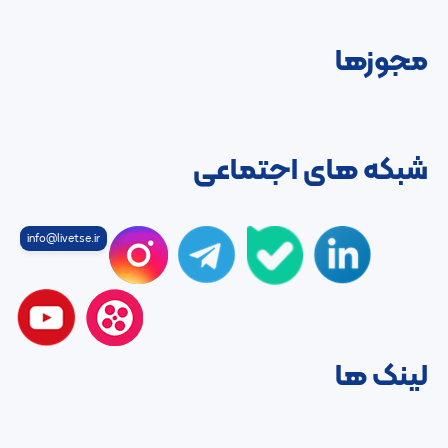
مجوزها
شبکه های اجتماعی
info@livetse.ir
لینک ها