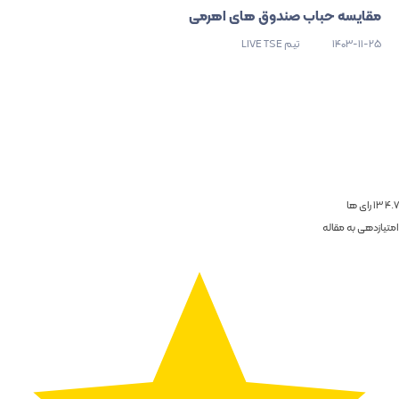
مقایسه حباب صندوق های اهرمی
1403-11-25
تیم LIVE TSE
4.7
13
رای ها
امتیازدهی به مقاله