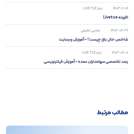
1403-11-18
تیم LIVE TSE
افزونه Livetse
1403-09-29
مجتبی لطیفی
شاخص حال بازار چیست؟ – آموزش وبسایت
1403-09-01
تیم LIVE TSE
رصد تخصصی سهامداران عمده – آموزش فیلترنویسی
مطالب مرتبط