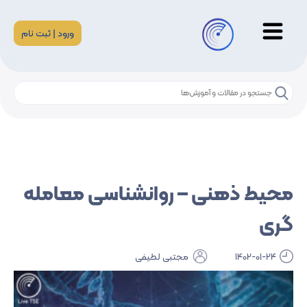
ورود | ثبت نام
محیط ذهنی – روانشناسی معامله
گری
1402-01-24
مجتبی لطیفی