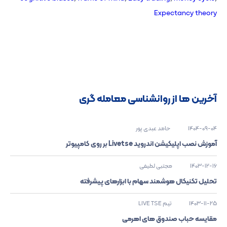
Expectancy theory
آخرین ها از روانشناسی معامله گری
1404-09-04
حامد عبدی پور
آموزش نصب اپلیکیشن اندروید Livetse بر روی کامپیوتر
1403-12-16
مجتبی لطیفی
تحلیل تکنیکال هوشمند سهام با ابزارهای پیشرفته
1403-11-25
تیم LIVE TSE
مقایسه حباب صندوق های اهرمی