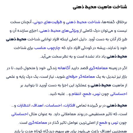
شناخت ماهیت محیط ذهنی
برخلافِ گفته‌ها،
شناخت محیط ذهنی
و
ظرفیت‌های درونی
، آنچنان سخت
نیست و می‌توان درک کاملی از
ویژگی‌های محیط ذهنی
، اجزای سازنده آن و
طرز کار آنان به دست آورد. دلیل اصلی اینکه افراد توانایی شناخت
محیط ذهنی
خود را ندارند، ریشه در کودکی افراد دارد که
چارچوب مناسب
برای شناخت
محیط ذهنی
یاد داد نشده است و به نظر سخت می‌آید.
اگر در زمینه
معامله‌گری
قصد دارید
آگاهانه
زندگی خود را متحول کنید، تا در
بازار نیز تبدیل به یک
معامله‌گر حرفه‌ای
شوید، نیاز است، یک درک پایه و علمی
از ماهیت
محیط ذهنی
و عملکرد این اجزا به دست آورید تا بتوانید بر
احساساتی
چون
ترس
،
طمع
،
انتقام
و… غلبه کنید.
محیط ذهنی
در بر گیرنده تمامی
افکارات
،
احساسات
،
اهداف
، ا
نتظارات
و…
است، که تاثیر مستقیمی در روند معاملاتی دارد. به عنوان مثال
احساساتی
چون
ترس
و
طمع
از اصلی‌ترین عوامل تاثیر گذار در
معامله‌گری
است.
همچنین اهداف باعث می‌شود برای هر سهم دیدگاه کوتاه مدت یا بلند