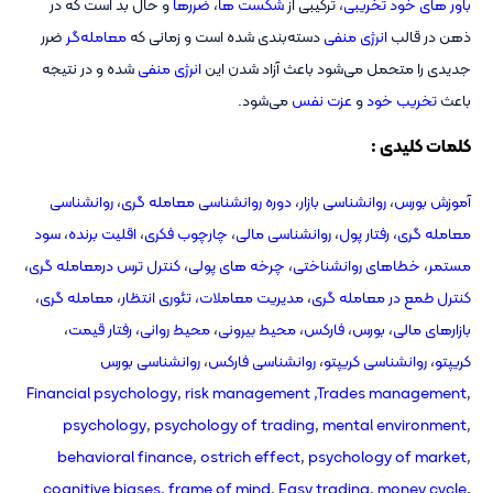
باور های خود تخریبی
، ترکیبی از
شکست ها
،
ضررها
و حال بد است که در
ذهن در قالب
انرژی منفی
دسته‌بندی شده است و زمانی که
معامله‌گر
ضرر
جدیدی را متحمل می‌شود باعث آزاد شدن این
انرژی منفی
شده و در نتیجه
باعث
تخریب خود
و
عزت نفس
می‌شود.
کلمات کلیدی :
آموزش بورس
،
روانشناسی بازار
،
دوره روانشناسی معامله گری
،
روانشناسی
معامله گری
،
رفتار پول
،
روانشناسی مالی
،
چارچوب فکری
،
اقلیت برنده
،
سود
مستمر
،
خطاهای روانشناختی
،
چرخه های پولی
،
کنترل ترس درمعامله گری
،
کنترل طمع در معامله گری
،
مدیریت معاملات،
تئوری انتظار
،
معامله گری
،
بازارهای مالی
،
بورس
،
فارکس
،
محیط بیرونی
،
محیط روانی
،
رفتار قیمت
،
کریپتو
،
روانشناسی کریپتو
،
روانشناسی فارکس
،
روانشناسی بورس
Financial psychology
,
risk management ,
Trades management
,
psychology
,
psychology of trading
,
mental environment
,
behavioral finance
,
ostrich effect
,
psychology of market
,
cognitive biases
,
frame of mind
,
Easy trading
,
money cycle
,