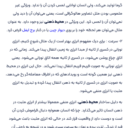
گرما تولید می‌کند، ولی انسان توانایی لمس کردن آن را ندارد. ویژگی غیر
ملموس بودن مثل تصاویر هالوگرافی است، یعنی می‌توان آن را دید ولی
نمی‌توان آن را لمس کرد. این ویژگی در
محیط ذهنی
نیز وجود دارد. به عنوان
مثال می‌توان هر لحظه خود را بر روی
دیوار چین
یا در کنار
برج ایفل
فرض کرد.
2- سرعت : برای درک مفهوم انرژی بهتر است از یک مثال شروع کنیم، انرژی
نورانی در کسری از ثانیه از مبدا انرژی به زمین انتقال پیدا می‌کند. زمانی که در
اتاق چراغ روشن می‌شود، در کسری از ثانیه همه اتاق نورانی می‌شود. یعنی
انرژی نورانی به صورت فریم فریم انتقال پیدا نمی‌کند. حال این انرژی در محیط
ذهنی نیز همین گونه است و رویدادهای که در اطراف معامله‌گر رخ می‌دهد،
به صورت انرژی در کسری از ثانیه به ذهن انتقال پیدا کرده و تبدیل به انرژی
مثبت یا انرژی منفی می‌شود.
به دلیل ساختار
محیط ذهنی
، انرژی منفی معمولا بیشتر از انرژی مثبت در
ذهن انسان تاثیر می‌گذارد. چرا که انسان همواره دنبال فراموش کردن آن
است و دوست دارد از واقعیت فرار کند در حالی که انرژی مثبت باعث می‌شود
فرد از زندگی لذت برده و زمان به سرعت سپری شود و در نتیجه به راحتی آن