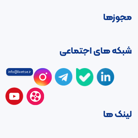
مجوزها
شبکه های اجتماعی
info@livetse.ir
لینک ها