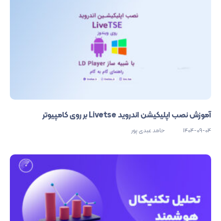
آموزش نصب اپلیکیشن اندروید Livetse بر روی کامپیوتر
1404-09-04
حامد عبدی پور