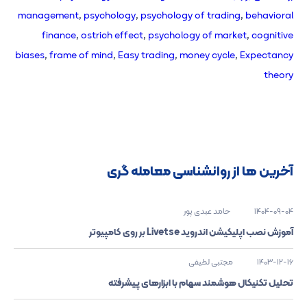
management
,
psychology
,
psychology of trading
,
behavioral
finance
,
ostrich effect
,
psychology of market
,
cognitive
biases
,
frame of mind
,
Easy trading
,
money cycle
,
Expectancy
theory
آخرین ها از روانشناسی معامله گری
1404-09-04
حامد عبدی پور
آموزش نصب اپلیکیشن اندروید Livetse بر روی کامپیوتر
1403-12-16
مجتبی لطیفی
تحلیل تکنیکال هوشمند سهام با ابزارهای پیشرفته