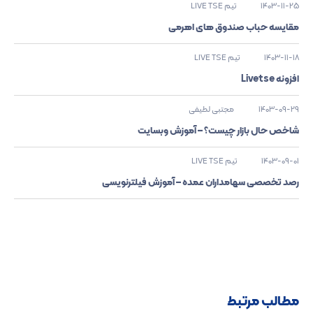
1403-11-25
تیم LIVE TSE
مقایسه حباب صندوق های اهرمی
1403-11-18
تیم LIVE TSE
افزونه Livetse
1403-09-29
مجتبی لطیفی
شاخص حال بازار چیست؟ – آموزش وبسایت
1403-09-01
تیم LIVE TSE
رصد تخصصی سهامداران عمده – آموزش فیلترنویسی
مطالب مرتبط