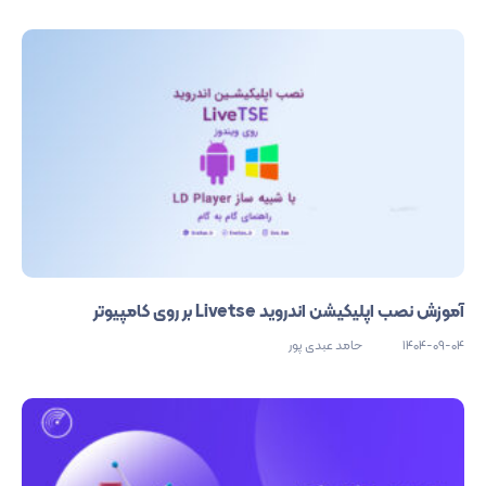
آموزش نصب اپلیکیشن اندروید Livetse بر روی کامپیوتر
1404-09-04
حامد عبدی پور