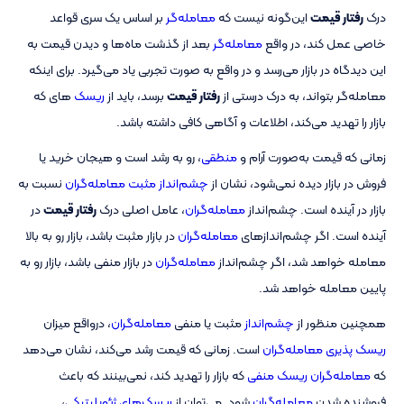
درک
رفتار قیمت
این‌گونه نیست که
معامله‌گر
بر اساس یک سری قواعد
خاصی عمل کند، در واقع
معامله‌گر
بعد از گذشت ماه‌ها و دیدن قیمت به
این دیدگاه در بازار می‌رسد و در واقع به‌ صورت تجربی یاد می‌گیرد. برای اینکه
معامله‌گر بتواند، به درک درستی از
رفتار قیمت
برسد، باید از
ریسک
های که
بازار را تهدید می‌کند، اطلاعات و آگاهی کافی داشته باشد.
زمانی که قیمت به‌صورت آرام و
منطقی
، رو به رشد است و هیجان خرید یا
فروش در بازار دیده نمی‌شود، نشان از
چشم‌انداز مثبت
معامله‌گران
نسبت به
بازار در آینده است. چشم‌انداز
معامله‌گران
، عامل اصلی درک
رفتار قیمت
در
آینده است. اگر چشم‌اندازهای
معامله‌گران
در بازار مثبت باشد، بازار رو به بالا
معامله خواهد شد، اگر چشم‌انداز
معامله‌گران
در بازار منفی باشد، بازار رو به
پایین معامله خواهد شد.
همچنین منظور از
چشم‌انداز
مثبت یا منفی
معامله‌گران
، درواقع میزان
ریسک پذیری
معامله‌گران
است. زمانی که قیمت رشد می‌کند، نشان می‌دهد
که
معامله‌گران
ریسک منفی
که بازار را تهدید کند، نمی‌بینند که باعث
فروشنده شدن
معامله‌گران
شود. می‌توان از
ریسک‌های ژئوپلیتیکی
،