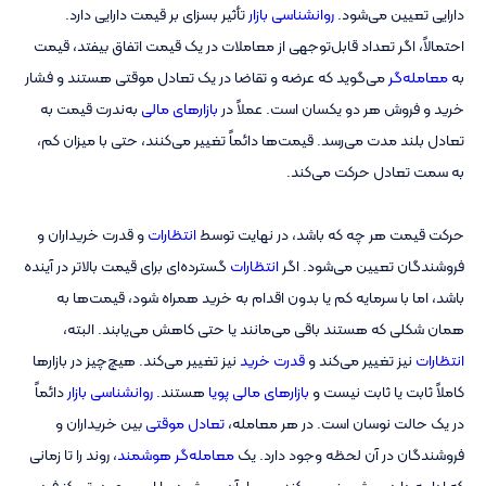
دارایی‌ تعیین می‌شود.
روانشناسی بازار
تأثیر بسزای بر قیمت دارایی دارد.
احتمالاً، اگر تعداد قابل‌توجهی از معاملات در یک قیمت اتفاق بیفتد، قیمت
به
معامله‌گر
می‌گوید که عرضه و تقاضا در یک تعادل موقتی هستند و فشار
خرید و فروش هر دو یکسان است. عملاً در
بازارهای مالی
به‌ندرت قیمت به
تعادل بلند مدت می‌رسد. قیمت‌ها دائماً تغییر می‌کنند، حتی با میزان کم،
به سمت تعادل حرکت می‌کند.
حرکت قیمت هر چه که باشد، در نهایت توسط
انتظارات
و قدرت خریداران و
فروشندگان تعیین می‌شود. اگر
انتظارات
گسترده‌ای برای قیمت بالاتر در آینده
باشد، اما با سرمایه کم یا بدون اقدام به خرید همراه شود، قیمت‌ها به
همان شکلی که هستند باقی می‌مانند یا حتی کاهش می‌یابند. البته،
انتظارات
نیز تغییر می‌کند و
قدرت خرید
نیز تغییر می‌کند. هیچ‌چیز در بازارها
کاملاً ثابت یا ثابت نیست و
بازارهای مالی پویا
هستند.
روانشناسی بازار
دائماً
در یک حالت نوسان است. در هر معامله،
تعادل موقتی
بین خریداران و
فروشندگان در آن لحظه وجود دارد. یک
معامله‌گر هوشمند
، روند را تا زمانی
که ادامه دارد، پیش‌بینی می‌کند و سوار آن می‌شود. با این‌ وجود، تمرکز فرد