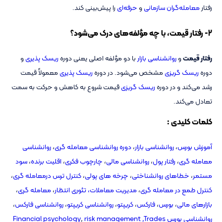
رفتار
معامله‌گران
سازمانی
و
حرفه‌ای
را پیش‌بینی کند.
2- رفتار قیمت، با چه مؤلفه‌های درک می‌شود؟
رفتار قیمت
و
روانشناسی بازار
با دو مؤلفه اصلی یعنی دوره
ریسک پذیری
و
دوره
ریسک گریزی
مشخص می‌شود. در دوره
ریسک پذیری
معمولاً قیمت
رشد می‌کند و در دوره
ریسک گریزی
قیمت شروع به کاهش و حرکت به سمت
تعادل می‌کند.
کلمات کلیدی :
آموزش بورس
،
روانشناسی بازار
،
دوره روانشناسی معامله گری
،
روانشناسی
معامله گری
،
رفتار پول
،
روانشناسی مالی
،
چارچوب فکری
،
اقلیت برنده
،
سود
مستمر
،
خطاهای روانشناختی
،
چرخه های پولی
،
کنترل ترس درمعامله گری
،
کنترل طمع در معامله گری
،
مدیریت معاملات،
تئوری انتظار
،
معامله گری
،
بازارهای مالی
،
بورس
،
فارکس
،
کریپتو
،
روانشناسی کریپتو
،
روانشناسی فارکس
،
روانشناسی بورس Financial psychology
Trades
risk management ,
,