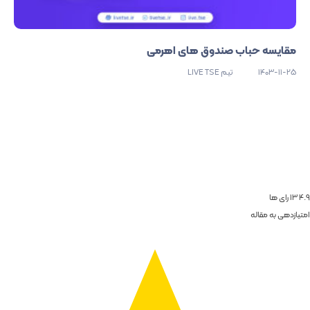
مقایسه حباب صندوق های اهرمی
1403-11-25
تیم LIVE TSE
4.9
13
رای ها
امتیازدهی به مقاله