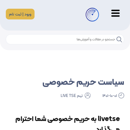
ورود | ثبت نام
سیاست حریم خصوصی
1401-10-01
تیم LIVE TSE
livetse به حریم خصوصی شما احترام
می‌گذارد...