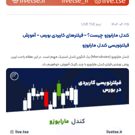
1402-02-25
تیم LIVE TSE
کندل مارابوزو چیست؟ – فیلترهای کاربردی بورس – آموزش
فیلترنویسی کندل مارابوزو
کندل‌ مارابوزو (Marubozo) یک الگوی کندل استیک مهم است. در این مقاله راحت ترین
روش نوشتن فیلتر کندل مارابوزو با چند کلیک آموزش خواهیم داد.