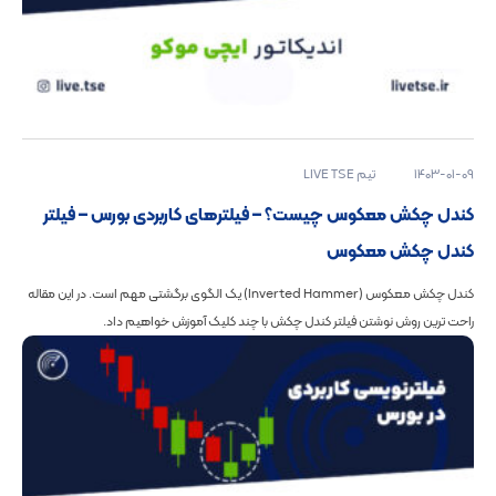
1403-01-09
تیم LIVE TSE
کندل چکش معکوس چیست؟ – فیلترهای کاربردی بورس – فیلتر
کندل چکش معکوس
کندل چکش معکوس (Inverted Hammer) یک الگوی برگشتی مهم است. در این مقاله
راحت ترین روش نوشتن فیلتر کندل چکش با چند کلیک آموزش خواهیم داد.