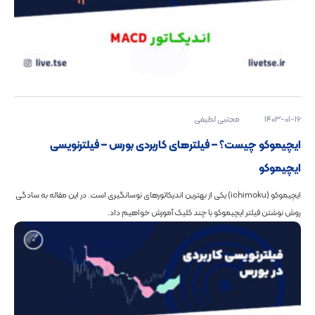
1403-01-16
مجتبی لطیفی
ایچیموکو چیست؟ – فیلترهای کاربردی بورس – فیلترنویسی
ایچیموکو
ایچیموکو (ichimoku) یکی از بهترین اندیکاتورهای نوسانگیری است. در این مقاله به سادگی
روش نوشتن فیلتر ایچیموکو با چند کلیک آموزش خواهیم داد.