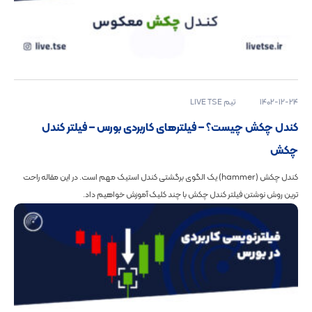
1402-12-24
تیم LIVE TSE
کندل چکش چیست؟ – فیلترهای کاربردی بورس – فیلتر کندل
چکش
کندل‌ چکش (hammer) یک الگوی برگشتی کندل استیک مهم است. در این مقاله راحت
ترین روش نوشتن فیلتر کندل چکش با چند کلیک آموزش خواهیم داد.