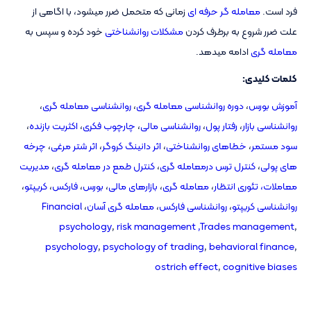
فرد است.
معامله گر حرفه ای
زمانی که متحمل ضرر میشود، با اگاهی از
علت ضرر شروع به برطرف کردن
مشکلات روانشناختی
خود کرده و سپس به
معامله گری
ادامه میدهد.
کلمات کلیدی:
آموزش بورس
،
دوره روانشناسی معامله گری
،
روانشناسی معامله گری
،
روانشناسی بازار
،
رفتار پول
،
روانشناسی مالی
،
چارچوب فکری
،
اکثریت بازنده
،
سود مستمر
،
خطاهای روانشناختی
،
اثر دانینگ کروگر
،
اثر شتر مرغی
،
چرخه
های پولی
،
کنترل ترس درمعامله گری
،
کنترل طمع در معامله گری
،
مدیریت
معاملات،
تئوری انتظار
،
معامله گری
،
بازارهای مالی
،
بورس
،
فارکس
،
کریپتو
،
روانشناسی کریپتو
،
روانشناسی فارکس
،
معامله گری آسان
،
Financial
psychology
,
risk management ,
Trades management
,
psychology
,
psychology of trading
,
behavioral finance
,
ostrich effect
,
cognitive biases