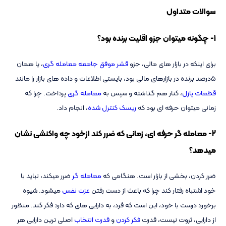
سوالات متداول
1- چگونه میتوان جزو اقلیت برنده بود؟
برای اینکه در بازار های مالی، جزو
قشر موفق جامعه معامله گری
، یا همان
5درصد برنده در بازارهای مالی بود، بایستی اطلاعات و داده های بازار را مانند
قطعات پازل
، کنار هم گذاشته و سپس به
معامله گری
پرداخت. چرا که
زمانی میتوان حرفه ای بود که
ریسک کنترل شده
، انجام داد.
2- معامله گر حرفه ای، زمانی که ضرر کند ازخود چه واکنشی نشان
میدهد؟
ضرر کردن، بخشی از بازار است. هنگامی که
معامله گر
ضرر میکند، نباید با
خود اشتباه رفتار کند چرا که باعث از دست رفتن
عزت نفس
میشود. شیوه
برخورد درست با خود، این است که فرد، به دارایی های که دارد فکر کند. منظور
از دارایی، ثروت نیست، قدرت
فکر کردن
و
قدرت انتخاب
اصلی ترین دارایی هر