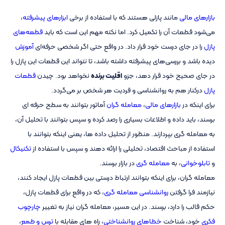
بازارهای مالی
مانند پازلی هستند که با استفاده از برخی
ابزارهای پیشرفته
،
می‌شود قطعات آن را تکمیل کرد. اما نکته مهم این است که باید
قطعه‌های
پازل
را در جای درست خود قرار داد. در واقع حتی اگر شخصی حرفه‌ای
آموزش
دیده باشد و بررسی‌های پیشرفته داشته باشد، تا نتواند این قطعات این پازل را
در جای صحیح خود قرار دهد، جزو
اقلیت برنده
نخواهد بود. چیدن
قطعات
پازل
درکنار هم به روانشناسی و فردیت هر شخص بر می‌گردد.
برای اینکه در
بازارهای مالی
،
معامله گران
آماتور بتوانند به سطح حرفه ای
برسند، باید داده و اطلاعات بسیاری را رصد کرده و سپس بتوانند با تحلیل آن،
به معامله گری بپردازند. منظور از تحلیل داده ها، یعنی اینکه بتوانند با
استفاده از مباحث اقتصاد، تحلیلی را ارائه دهند و سپس با استفاده از
تکنیکال
و
تابلوخوانی
، به
معامله گری
در بازار برسند.
معامله گران، برای اینکه بتوانند ارتباط درستی بین قطعات پازل ایجاد کنند،
نیازمند فرا گرفتن
روانشناسی معامله گری
، که در واقع برای قطعات پازل،
حکم قالب را دارد، برسند. در این مسیر، معامله گران نیاز به تغییر
چارچوب
فکری
خود، شناخت
خطاهای روانشناختی
، راه های مقابله با
ترس و طمع
،