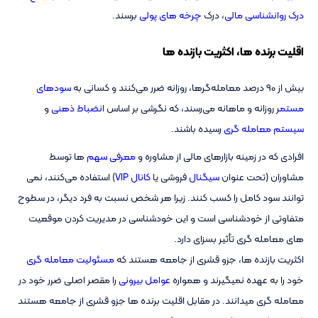
درک روانشناسی مالی
، درک
چرخه های پولی
برسند.
اقلیت برنده ها، اکثریت بازنده ها
بیش از 90 درصد معامله‌گرها، روزانه ضرر می‌کنند و کسانی به
سودهای
مستمر
روزانه و ماهانه می‌رسند، که نگرشی بر اساس
انضباط ذهنی
و
سیستم معامله گری
رسیده باشند.
افرادی که در زمینه بازارهای مالی از مشاوره و
معرفی سهم
ها توسط
مشاوران (تحت عنوان
سیگنال
فروشی یا
کانال VIP
) استفاده می‌کنند، نمی
توانند سود کامل را کسب کنند. زیرا هر شخص نسبت به فرد دیگر، در سطوح
متفاوتی از خودشناسی است و این خودشناسی در مدیریت کردن موقعیت
های معامله گری تأثیر بسزای دارد.
اکثریت بازنده ها، جزو قشری از جامعه هستند که
مسئولیت معامله گری
خود را به عهده نمیگیرند و همواره
عوامل بیرونی
را مقصر اصلی ضرر خود در
معامله گری میدانند. در مقابل اقلیت برنده ها جزو قشری از جامعه هستند