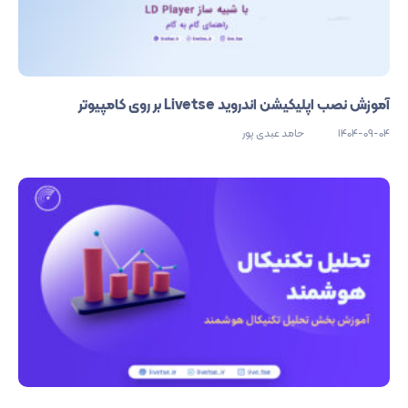
آموزش نصب اپلیکیشن اندروید Livetse بر روی کامپیوتر
1404-09-04
حامد عبدی پور