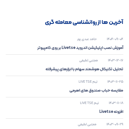
آخرین ها از روانشناسی معامله گری
1404-09-04
حامد عبدی پور
آموزش نصب اپلیکیشن اندروید Livetse بر روی کامپیوتر
1403-12-16
مجتبی لطیفی
تحلیل تکنیکال هوشمند سهام با ابزارهای پیشرفته
1403-11-25
تیم LIVE TSE
مقایسه حباب صندوق های اهرمی
1403-11-18
تیم LIVE TSE
افزونه Livetse
1403-09-29
مجتبی لطیفی