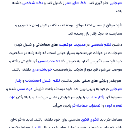
هیجانی
جلوگیری کند،
خطاهای مغز
را کنترل کند و
نظم شخصی
داشته
باشد.
افراد موفق از همان ابتدا موفق نبوده اند، بلکه در طول زمان با تمرین و
ممارست به درک رفتار بازار رسیده اند.​
داشتن
نظم شخصی
در
مدیریت موقعیت
های معاملاتی و کنترل کردن
هیجانات در حرکات غیرمنتظره بسیار حیاتی است، که رفته رفته در شخصیت
خود فرد هم تأثیر می‌گذارد به صورتی که
اعتمادبه‌نفس
فرد افزایش یافته و
موجب می‌شود فرد دور از مارکت نیز شخصیت
خویشتن‌داری
داشته باشد.
هرچقدر ویژگی­ های منفی نظیر نداشتن
نظم
،
کنترل احساسات
و
رفتار
هیجانی
در فرد به پایین‌ترین حد خود برسدف باعث افزایش
عزت نفس
شده و
همواره فرد
رفتار مناسب
را برای هر شرایطی نشان می‌دهد و با بالا رفتن
عزت
نفس
،
ترس
و
اضطراب معامله‌گر
پایین می‌آید.
معامله‌گر باید
الگوی فکری
مناسبی برای خود داشته باشد. نباید به‌گونه‌ای
باشد که برای حرف‌های خود و تحلیل‌های خود دنبال
تائید
از معامله‌گرهای