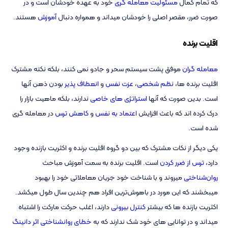
که تمام کمال
مسئولیت معامله گری
خود به عهده خودشان است و در
صورت ضرر، مقصر اصلی را خودشان میداند و همواره دنبال
آموزش
هستند.
اقلیت برنده
معامله گران
موفق پشت سیستم سحر و جادو نمی کنند، بلکه نکته مشترک
اقلیت برنده ها،
نظم شخصی
،
عزت نفس
و
انعطاف پذیر
بودن ذهن آنها
است. بدین صورت که آنها
استراتژی های خاصی
ندارند، بلکه ماهیت بازار را
درک کرده اند که باعث افزایش
اعتماد به نفس
و
کاهش ترس
در معامله گری
شده است.
یکی دیگر از نکات مشترک که بین دو گروه اقلیت برنده و اکثریت بازنده وجود
دارد،
ترس از ضرر کردن
است. اقلیت برنده به سمت آموزش مباحث
روان‌شناختی
میروند و با شناخت خود جریان معاملاتی خود را بهبود
میبخشند که این مورد در باهوش‌ترین افراد هم چندین سال طول میکشد.
اکثریت بازنده ها که بیشتر
کنترل بیرونی
دارند، اغلب حرکت مارکت را اشتباه
میداند و در توانایی های خود شک ندارند که به
خطای روانشناختی
اثر دانینگ