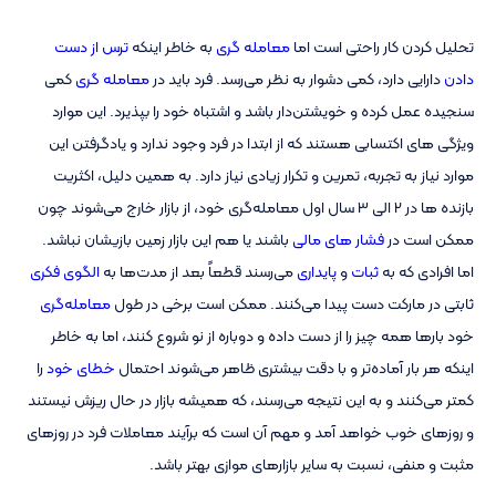
تحلیل کردن کار راحتی است اما
معامله گری
به خاطر اینکه
ترس از دست
دادن
دارایی دارد، کمی دشوار به نظر می‌رسد. فرد باید در
معامله گری
کمی
سنجیده عمل کرده و خویشتن‌دار باشد و اشتباه خود را بپذیرد. این موارد
ویژگی­ های اکتسابی هستند که از ابتدا در فرد وجود ندارد و یادگرفتن این
موارد نیاز به تجربه، تمرین و تکرار زیادی نیاز دارد. به همین دلیل، اکثریت
بازنده ها در 2 الی 3 سال اول معامله‌گری خود، از بازار خارج می‌شوند چون
ممکن است در
فشار های مالی
باشند یا هم این بازار زمین بازیشان نباشد.
اما افرادی که به
ثبات
و
پایداری
می‌رسند قطعاً بعد از مدت‌ها به
الگوی فکری
ثابتی در مارکت دست پیدا می‌کنند. ممکن است برخی در طول
معامله‌گری
خود بارها همه چیز را از دست داده و دوباره از نو شروع کنند، اما به خاطر
اینکه هر بار آماده‌تر و با دقت بیشتری ظاهر می‌شوند احتمال
خطای خود
را
کمتر می‌کنند و به این نتیجه می‌رسند، که همیشه بازار در حال ریزش نیستند
و روزهای خوب خواهد آمد و مهم آن است که برآیند معاملات فرد در روزهای
مثبت و منفی، نسبت به سایر بازارهای موازی بهتر باشد.