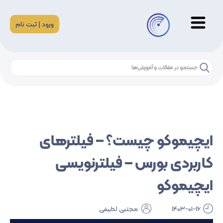
ورود | ثبت نام
ایچیموکو چیست؟ – فیلترهای
کاربردی بورس – فیلترنویسی
ایچیموکو
1403-01-16
مجتبی لطیفی