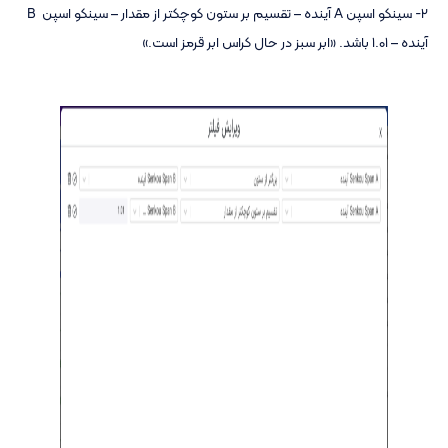
2- سینکو اسپن A آینده – تقسیم بر ستون کوچکتر از مقدار – سینکو اسپن B
آینده – 1.01 باشد. «ابر سبز در حال کراس ابر قرمز است.»