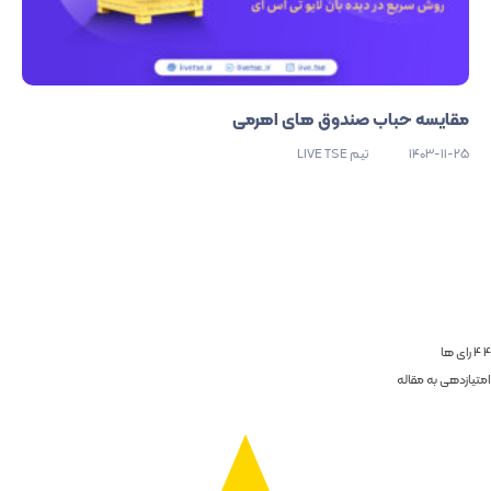
مقایسه حباب صندوق های اهرمی
1403-11-25
تیم LIVE TSE
4
4
رای ها
امتیازدهی به مقاله