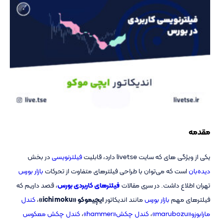
مقدمه
یکی از ویژگی های که سایت livetse دارد، قابلیت
فیلترنویسی
در بخش
دیده‌بان
است که می‌توان با طراحی فیلترهای متفاوت از تحرکات
بازار بورس
تهران اطلاع داشت. در سری مقالات
فیلترهای کاربردی بورس
، قصد داریم که
فیلترهای مهم
بازار بورس
مانند اندیکاتور
ایچیموکو «ichi moku»
،
کندل
مارابوزو«marubozu»
،
کندل چکش«hammer»
،
کندل چکش معکوس