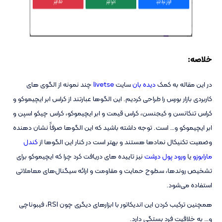
خلاصه:
در این مقاله به کمک
دیده بان
سایت
livetse
چند نمونه از الگوی های
کاربردی بازار بورس را طراحی کردیم. این الگوها عبارتند از کراس ابر ایچیموکو و
کراس تنکانسن و کیجنسن، کراس قیمت و ابر ایچیموکو، کراس چیکو اسپن و
ابر ایچیموکو و… است. توجه داشته باشید که این الگوها صرفاََ نشان دهنده
وضعیت تکنیکال نمادها هستند و بهتر است در کنار این الگوها از
کندل
مارابوزو
یا
ورود پول درشت
نیز تاییده های دریافت کرد چرا که ایچیموکو برای
تشخیص روندها، سطوح حمایت و مقاومت و ارائه سیگنال‌های معاملاتی
استفاده می‌شود.
همچنین ترکیب کردن این اندیکاتور با ابزارهای دیگری چون RSI، فیبوناچی
و… به خلاقیت فرد بستگی دارد.