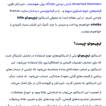
«Inverted Hammer»
کندل دوجی «Doji»
،
پول هوشمند،
خریداران قوی،
فیلترهای حوزه شناوری سهم
و… را در
فیلترنویسی
دیده‌بان
سایت livetse
طراحی کنیم. در این مقاله ابتدا به معرفی اندیکاتور
ایچیموکو «ichi
moku»
خواهیم پرداخت و سپس با چند کلیک این فیلتر بسیار کاربردی را
خواهیم نوشت.
ایچیموکو چیست؟
اندیکاتور
ایچیموکو
یکی از اندیکاتورهای مورد استفاده در تحلیل تکنیکال است
که برای نمایش تغییرات قیمتی و انعطافپذیری بازار استفاده می‌شود. این
اندیکاتور بر اساس معادله‌ای ساده محاسبه می‌شود که ترکیبی از حساب‌های
ریاضی از قیمت‌های قبلی نمودار میانگین حساب می‌شود. به عبارت دیگر،
این اندیکاتور به تحلیل قدرت خریداران و فروشندگان در بازار کمک می‌کند.
از اهمیت این اندیکاتور می‌توان به شناسایی نقاط ورود و خروج معاملات،
تشخیص محدوده‌های قیمتی، تأیید روندهای بازار و تعیین نقاط پیشرفت
انتظاری اشاره کرد. ایچیموکو از پنج خط تنکانسن، کیچونسن، سنکو اسپن A و