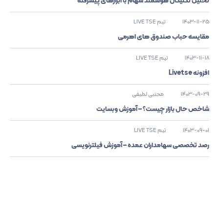
1403-11-25
تیم LIVE TSE
مقایسه حباب صندوق های اهرمی
1403-11-18
تیم LIVE TSE
افزونه Livetse
1403-09-29
مجتبی لطیفی
شاخص حال بازار چیست؟ – آموزش وبسایت
1403-09-01
تیم LIVE TSE
رصد تخصصی سهامداران عمده – آموزش فیلترنویسی