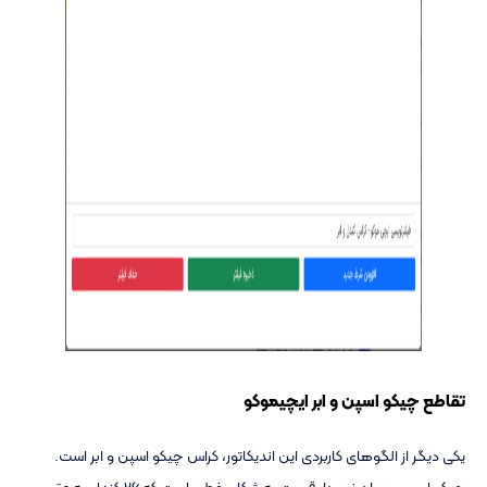
تقاطع چیکو اسپن و ابر ایچیموکو
یکی دیگر از الگوهای کاربردی این اندیکاتور، کراس چیکو اسپن و ابر است.
چیکو اسپن همان نمودار قیمت به شکل خطی است که 26 کندل به عقب