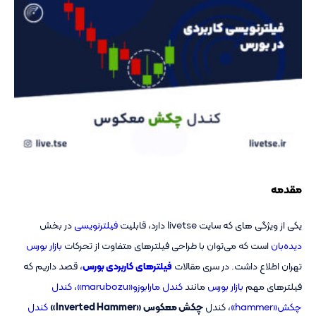
مقدمه
یکی از ویژگی های که سایت livetse دارد، قابلیت
فیلترنویسی
در بخش
دیده‌بان
است که می‌توان با طراحی فیلترهای متفاوت از تحرکات
بازار بورس
تهران اطلاع داشت. در سری مقالات
فیلترهای کاربردی بورس
، قصد داریم که
فیلترهای مهم
بازار بورس
مانند
کندل مارابوزو«marubozu»
،
کندل
چکش«hammer»
، کندل
چکش معکوس «Inverted Hammer»
کندل