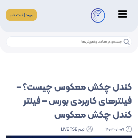
ورود | ثبت نام
کندل چکش معکوس چیست؟ –
فیلترهای کاربردی بورس – فیلتر
کندل چکش معکوس
1403-01-09
تیم LIVE TSE