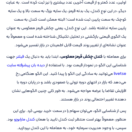
اولین، عدد کمتر و از قیمت آخرین عدد بیشتری را نیز ثبت کرده است. به عبارت
دیگر، در این نوع کندل، یک بدنه قرمز، یک سایه بزرگ به سمت بالا و یک سایه
کوچک به سمت پایین ثبت شده است؛ البته ممکن است کندل به سمت
پایین سایه نداشته باشد. این نوع کندل، یعنی چکش قرمز معکوس به عنوان
یک الگوی قیمتی بازگشتی در تحلیل تکنیکال شناخته شده است و معمولاً به
عنوان نشانه‌ای از تغییر روند قیمت قابل اطمینان در بازار تفسیر می‌شود.
برای معامله با
کندل چکش قرمز معکوس
، ابتدا باید به دنبال یک
فیلتر
جهت
شناسایی این الگو در نمودار قیمت بود. با استفاده از
دیده بان پیشرفته سایت
livetse
می‌توانید به سادگی این الگو را پیدا کنید. این الگو هنگامی رخ
می‌دهد که بازار در انتهای دوره نزولی یا صعودی باشد و در پایان دوره با
افزایش تقاضا یا عرضه مواجه می‌شود. به طور کلی چنین الگوهایی نشان
دهنده تغییر احتمالی روند در بازار هستند.
پس از شناسایی الگو، می‌توان سهام را در سمت خرید بررسی کرد. برای این
منظور، معمولاً بهتر است منتظر ثبت کندل تایید یا همان
کندل مارابوزو
بود.
سپس، با وجود مدیریت سرمایه خود، به معامله با این کندل بپردازید.