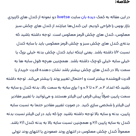
خلاصه:
در این مقاله به کمک
دیده بان
سایت
livetse
دو نمونه از کندل های کاربردی
بازار بورس را طراحی کردیم. این کندل‌ها عبارتند از کندل های چکش سبز
معکوس، کندل های چکش قرمز معکوس است. توجه داشته باشید که
بدنه‌ی کندل های چکش سبز و چکش قرمز معکوس باید با سایه کندل
نسبت 1/2 داشته باشد. یعنی اینکه نباید کندل چکش بدنه خیلی بزرگ یا
خیلی سایه خیلی کوچک داشته باشد. همچنین هرچه طول سایه ها به
سمت بالا در کندل های چکش بیشتر باشد نشان دهنده قدرت خریدار یا
قدرت فروشنده بیشتر است و احتمال تغییر روند را بیشتر می‌کند. توجه داشته
باشید که اعداد 0.2, 0.2 تا 0.6 و 1 برای سایه به سمت بالا، بدنه کندل و سایه به
سمت پایین صرفاََ پیش فرض این فیلتر هستند و می‌توانید با تغییر مقادیر
این فیلتر را شخصی سازی کنید. در صورت تغییر مقادیر حتما به نسبت سایه
پایین، بدنه و سایه بالا توجه داشته باشید چرا که باید در این فیلتر نسبت بدنه
کندل به سایه پایین 2/1 و همچنین نسبت سایه بالا به بدنه کندل 2/1 باشد.
معمولاََ کندل چکش معکوس در انتهای روند صعودی یا انتهای روند نزولی