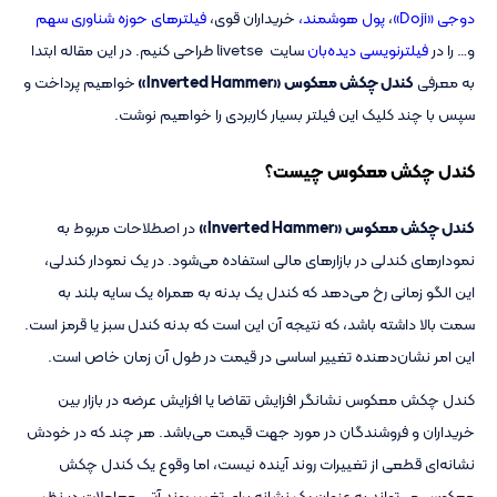
دوجی «Doji»
،
پول هوشمند،
خریداران قوی،
فیلترهای حوزه شناوری سهم
و… را در
فیلترنویسی
دیده‌بان
سایت livetse طراحی کنیم. در این مقاله ابتدا
به معرفی
کندل چکش معکوس «Inverted Hammer»
خواهیم پرداخت و
سپس با چند کلیک این فیلتر بسیار کاربردی را خواهیم نوشت.
کندل چکش معکوس چیست؟
کندل چکش معکوس «Inverted Hammer»
در اصطلاحات مربوط به
نمودارهای کندلی در بازارهای مالی استفاده می‌شود. در یک نمودار کندلی،
این الگو زمانی رخ می‌دهد که کندل یک بدنه به همراه یک سایه بلند به
سمت بالا داشته باشد، که نتیجه آن این است که بدنه کندل سبز یا قرمز است.
این امر نشان‌دهنده تغییر اساسی در قیمت در طول آن زمان خاص است.
کندل چکش معکوس نشانگر افزایش تقاضا یا افزایش عرضه در بازار بین
خریداران و فروشندگان در مورد جهت قیمت می‌باشد. هر چند که در خودش
نشانه‌ای قطعی از تغییرات روند آینده نیست، اما وقوع یک کندل چکش
معکوس می‌تواند به عنوان یک نشانه برای تغییر روند آتی معاملات در نظر