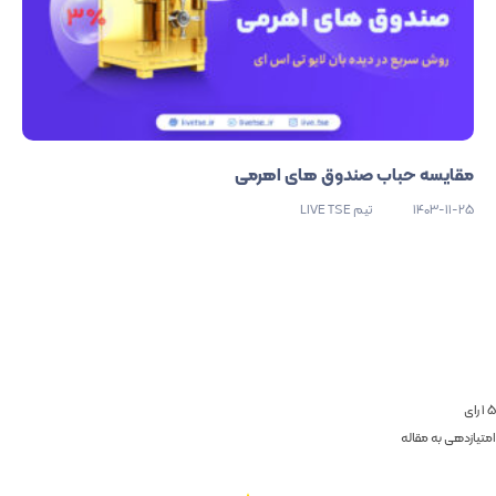
مقایسه حباب صندوق های اهرمی
1403-11-25
تیم LIVE TSE
5
1
رای
امتیازدهی به مقاله