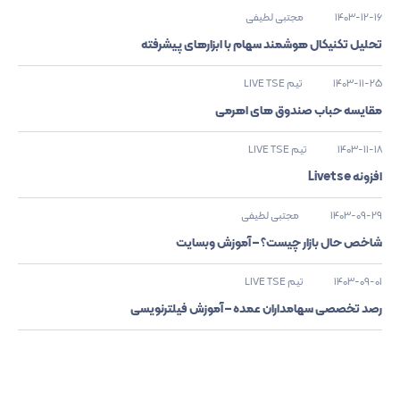
1403-12-16
مجتبی لطیفی
تحلیل تکنیکال هوشمند سهام با ابزارهای پیشرفته
1403-11-25
تیم LIVE TSE
مقایسه حباب صندوق های اهرمی
1403-11-18
تیم LIVE TSE
افزونه Livetse
1403-09-29
مجتبی لطیفی
شاخص حال بازار چیست؟ – آموزش وبسایت
1403-09-01
تیم LIVE TSE
رصد تخصصی سهامداران عمده – آموزش فیلترنویسی