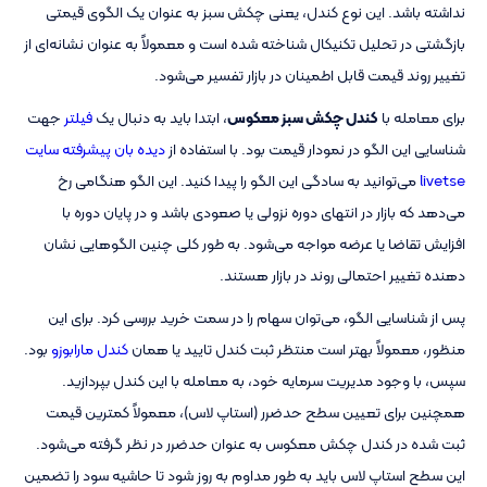
نداشته باشد. این نوع کندل، یعنی چکش سبز به عنوان یک الگوی قیمتی
بازگشتی در تحلیل تکنیکال شناخته شده است و معمولاً به عنوان نشانه‌ای از
تغییر روند قیمت قابل اطمینان در بازار تفسیر می‌شود.
برای معامله با
کندل چکش سبز معکوس
، ابتدا باید به دنبال یک
فیلتر
جهت
شناسایی این الگو در نمودار قیمت بود. با استفاده از
دیده بان پیشرفته سایت
livetse
می‌توانید به سادگی این الگو را پیدا کنید. این الگو هنگامی رخ
می‌دهد که بازار در انتهای دوره نزولی یا صعودی باشد و در پایان دوره با
افزایش تقاضا یا عرضه مواجه می‌شود. به طور کلی چنین الگوهایی نشان
دهنده تغییر احتمالی روند در بازار هستند.
پس از شناسایی الگو، می‌توان سهام را در سمت خرید بررسی کرد. برای این
منظور، معمولاً بهتر است منتظر ثبت کندل تایید یا همان
کندل مارابوزو
بود.
سپس، با وجود مدیریت سرمایه خود، به معامله با این کندل بپردازید.
همچنین برای تعیین سطح حدضرر (استاپ لاس)، معمولاً کمترین قیمت
ثبت شده در کندل چکش معکوس به عنوان حدضرر در نظر گرفته می‌شود.
این سطح استاپ لاس باید به طور مداوم به روز شود تا حاشیه سود را تضمین