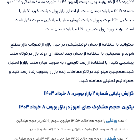
22روزه: 1.98) که برآیند پول درشت (امروز: 1.49 ؛ 3روزه: 0.00 ؛ هفتگی: 1.12 ؛ دو
هفته: 2.19) میلیارد تومان است. از ابتدای بازار پول درشت خرید 7 بار با
میانگین 213 م.ت و پول درشت فروش 0 بار با میانگین 0 م.ت تکرار شده
است. برآیند ورود پول حقیقی -1.16 میلیارد تومان است.
میتوانید با استفاده از بخش نوتیفیکیشن در حین بازار، از تحرکات بازار مطلع
شوید و همچنین با استفاده از بخش رصد لحظه ای روند بازار در کوتاه مدت
پیشبینی کنید ، با استفاده از رصد تاریخی ، به صورت میان مدت بازار را تحلیل
کنید.همچنین میتوانید در تالار معاملات زنده بازار را بصورت زنده رصد کنید و
همراه تیم تحلیلی معامله کنید.
گزارش پایانی شماره 2 بازار بورس، 8 خرداد 1403
برترین حجم مشکوک های امروز در بازار بورس 8 خرداد 1403
بوعلی
1- نماد
با حجم معاملات
13.53
میلیون سهم (
5.16
برابر حجم میانگین
ماهانه) و
0.09
درصد از کل شرکت با ارزش معاملات
89.22
میلیارد تومان .
شبندر
2- نماد
با حجم معاملات
72.66
میلیون سهم (
3.54
برابر حجم میانگین