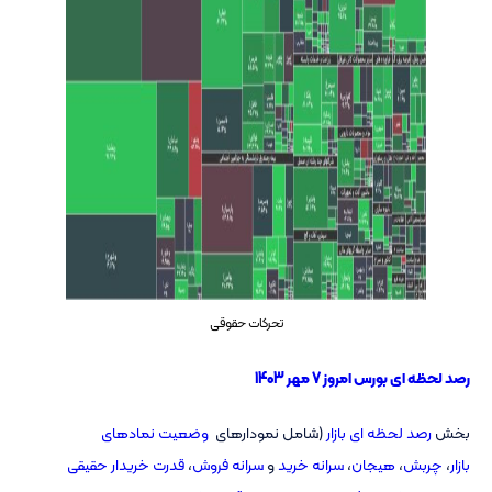
تحرکات حقوقی
رصد لحظه ای بورس امروز 7 مهر 1403
بخش
رصد لحظه ای بازار
(شامل نمودارهای
وضعیت نمادهای
بازار
،
چربش
،
هیجان
،
سرانه خرید
و
سرانه فروش
،
قدرت خریدار حقیقی