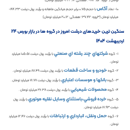
آگاس
10- نماد
با حجم
0.75
برابر حجم میانگین ماهانه و برآیند پول درشت
-44.33
میلیارد تومان (3روزه:
37.42
؛ هفتگی:
20.12
میلیارد تومان)
سنگین ترین خریدهای درشت امروز در گروه ها در بازار بورس 24
اردیبهشت 1404
شرکتهاي چند رشته اي صنعتي
1- گروه
با برآیند پول درشت
105.51
میلیارد
تومان .
خودرو و ساخت قطعات
2- گروه
با برآیند پول درشت
87.49
میلیارد تومان .
بانكها و موسسات اعتباري
3- گروه
با برآیند پول درشت
71.77
میلیارد تومان .
محصولات شيميايي
4- گروه
با برآیند پول درشت
26.38
میلیارد تومان .
خرده فروشي،باستثناي وسايل نقليه موتوري
5- گروه
با برآیند پول
درشت
18.93
میلیارد تومان .
حمل ونقل، انبارداري و ارتباطات
6- گروه
با برآیند پول درشت
12.46
میلیارد
تومان .