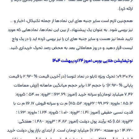
ارائه کرد).
همچنین لازم است سایر جنبه های این نمادها از جمله تکنیکال، اخبار و …
نیز بررسی شود. به عنوان یک پیشنهاد، از بین این نمادها، نمادهایی که مورد
تایید شما نیز هست و سایر جنبه های ان را نیز بررسی کرده اید را در یک واچ
لیست قرار دهید و در روز معاملاتی بعد به محض رصد تحرک خریداری کنید.
نوتیفکیشن طلایی بورس امروز 24 اردیبهشت 1404
09:30:20؛ تحرک ویژه تابلو در نماد ثنوسا (در آخرین قیمت % -2.92 با قیمت
پایانی % -2.92)؛ با حجم 1.12 برابر حجم میانگین ماهانه (ارزش معاملات
7.46 میلیارد تومان)و سرانه خرید (امروز: 163.69 ؛ 3روزه: 54.00 ؛ 5روزه:
85.12 ؛ 10روزه: 99.36 ؛ 22روزه: 75.52) م.ت و سرانه فروش 116.17 م.ت با
قدرت نسبی حقیقی (امروز: 1.41 ؛ 3روزه: -1.01 ؛ 5روزه: 1.24 ؛ 10روزه: 1.63 ؛
22روزه: 1.51) که برآیند پول درشت (امروز: 4.82 ؛ 3روزه: -1.48 ؛ هفتگی:
-14.22 ؛ دو هفته: -7.23) میلیارد تومان است. از ابتدای بازار پول درشت خرید
11 بار با میانگین 438 م.ت و پول درشت فروش 0 بار با میانگین 0 م.ت تکرار