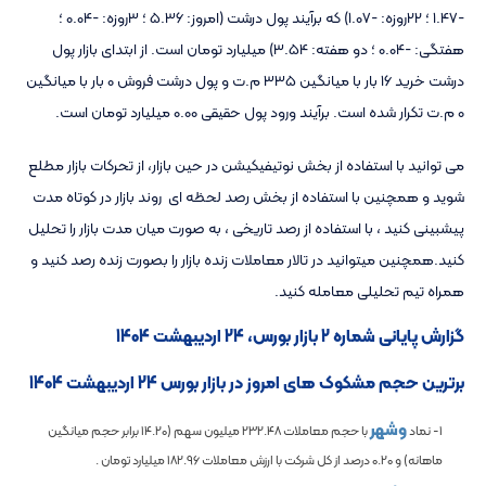
-1.47 ؛ 22روزه: -1.07) که برآیند پول درشت (امروز: 5.36 ؛ 3روزه: -0.04 ؛
هفتگی: -0.04 ؛ دو هفته: 3.54) میلیارد تومان است. از ابتدای بازار پول
درشت خرید 16 بار با میانگین 335 م.ت و پول درشت فروش 0 بار با میانگین
0 م.ت تکرار شده است. برآیند ورود پول حقیقی 0.00 میلیارد تومان است.
می توانید با استفاده از بخش نوتیفیکیشن در حین بازار، از تحرکات بازار مطلع
شوید و همچنین با استفاده از بخش رصد لحظه ای روند بازار در کوتاه مدت
پیشبینی کنید ، با استفاده از رصد تاریخی ، به صورت میان مدت بازار را تحلیل
کنید.همچنین میتوانید در تالار معاملات زنده بازار را بصورت زنده رصد کنید و
همراه تیم تحلیلی معامله کنید.
گزارش پایانی شماره 2 بازار بورس، 24 اردیبهشت 1404
برترین حجم مشکوک های امروز در بازار بورس 24 اردیبهشت 1404
وشهر
1- نماد
با حجم معاملات
232.48
میلیون سهم (
14.20
برابر حجم میانگین
ماهانه) و
0.20
درصد از کل شرکت با ارزش معاملات
182.96
میلیارد تومان .