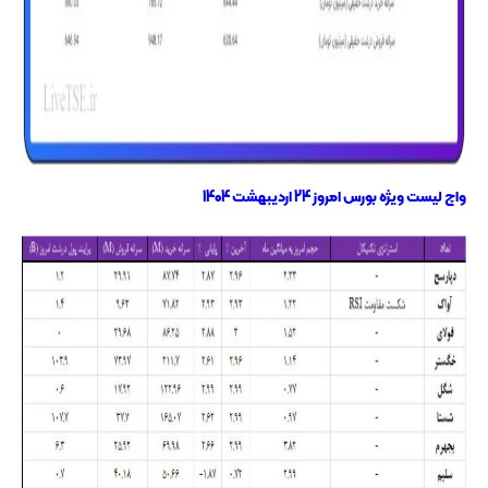
واچ لیست ویژه بورس امروز 24 اردیبهشت 1404