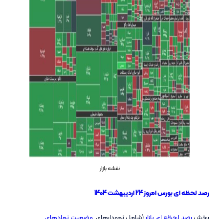
نقشه بازار
رصد لحظه ای بورس امروز 24 اردیبهشت 1404
بخش
رصد لحظه ای بازار
(شامل نمودارهای
وضعیت نمادهای