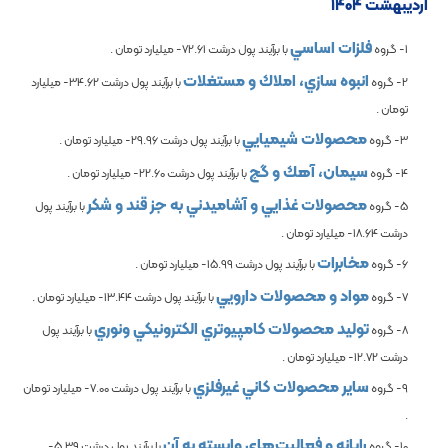
اردیبهشت 1404
فلزات اساسي
1- گروه
با برآیند پول درشت
-72.61
میلیارد تومان .
انبوه سازي، املاك و مستغلات
2- گروه
با برآیند پول درشت
-34.62
میلیارد
تومان .
محصولات شيميايي
3- گروه
با برآیند پول درشت
-29.96
میلیارد تومان .
سيمان، آهك و گچ
4- گروه
با برآیند پول درشت
-22.60
میلیارد تومان .
محصولات غذايي و آشاميدني به جز قند و شكر
5- گروه
با برآیند پول
درشت
-18.64
میلیارد تومان .
مخابرات
6- گروه
با برآیند پول درشت
-15.99
میلیارد تومان .
مواد و محصولات دارويي
7- گروه
با برآیند پول درشت
-13.44
میلیارد تومان .
توليد محصولات كامپيوتري الكترونيكي ونوري
8- گروه
با برآیند پول
درشت
-12.72
میلیارد تومان .
ساير محصولات كاني غيرفلزي
9- گروه
با برآیند پول درشت
-7.00
میلیارد تومان
.
رايانه و فعاليت‌هاي وابسته به آن
10- گروه
با برآیند پول درشت
-5.39