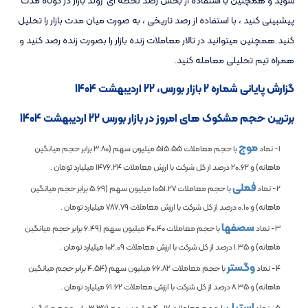
پیشبینی کنید ، با استفاده از رصد تاریخی ، به صورت میان مدت بازار را تحلیل
کنید.همچنین میتوانید در تالار معاملات زنده بازار را بصورت زنده رصد کنید و
همراه تیم تحلیلی معامله کنید.
گزارش پایانی شماره 2 بازار بورس، 22 اردیبهشت 1404
برترین حجم مشکوک های امروز در بازار بورس 22 اردیبهشت 1404
موج
1- نماد
با حجم معاملات
515.55
میلیون سهم (
3.80
برابر حجم میانگین
ماهانه) و
20.62
درصد از کل شرکت با ارزش معاملات
1476.24
میلیارد تومان .
فملی
2- نماد
با حجم معاملات
1051.27
میلیون سهم (
5.69
برابر حجم میانگین
ماهانه) و
0.10
درصد از کل شرکت با ارزش معاملات
787.79
میلیارد تومان .
سصفها
3- نماد
با حجم معاملات
40.40
میلیون سهم (
6.49
برابر حجم میانگین
ماهانه) و
1.35
درصد از کل شرکت با ارزش معاملات
102.09
میلیارد تومان .
وگستر
4- نماد
با حجم معاملات
66.82
میلیون سهم (
4.54
برابر حجم میانگین
ماهانه) و
8.35
درصد از کل شرکت با ارزش معاملات
61.62
میلیارد تومان .
استیل
5- نماد
با حجم معاملات
40.17
میلیون سهم (
3.36
برابر حجم میانگین