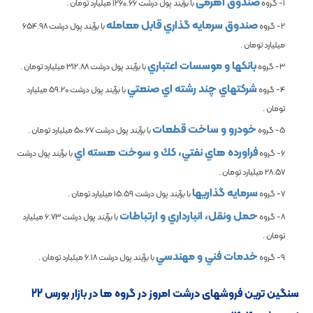
صندوق اهرمی
1- گروه
با برآیند پول درشت
1260.66
میلیارد تومان .
صندوق سرمايه گذاري قابل معامله
2- گروه
با برآیند پول درشت
654.98
میلیارد تومان .
بانكها و موسسات اعتباري
3- گروه
با برآیند پول درشت
312.88
میلیارد تومان .
شرکتهاي چند رشته اي صنعتي
4- گروه
با برآیند پول درشت
59.20
میلیارد
تومان .
خودرو و ساخت قطعات
5- گروه
با برآیند پول درشت
50.67
میلیارد تومان .
فراورده هاي نفتي، كك و سوخت هسته اي
6- گروه
با برآیند پول درشت
28.57
میلیارد تومان .
سرمايه گذاريها
7- گروه
با برآیند پول درشت
15.59
میلیارد تومان .
حمل ونقل، انبارداري و ارتباطات
8- گروه
با برآیند پول درشت
6.73
میلیارد
تومان .
خدمات فني و مهندسي
9- گروه
با برآیند پول درشت
6.18
میلیارد تومان .
سنگین ترین فروش­های درشت امروز در گروه ها در بازار بورس 22