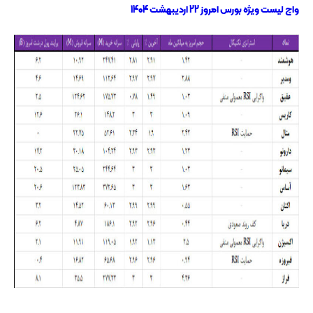
واچ لیست ویژه بورس امروز 22 اردیبهشت 1404