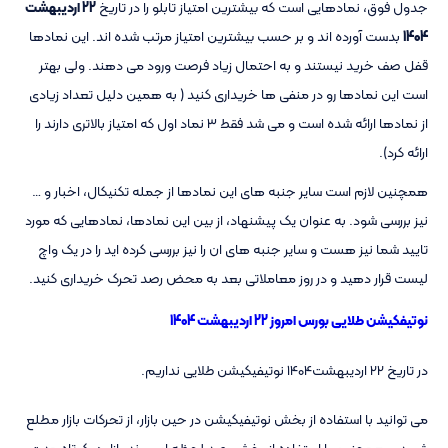
جدول فوق، نمادهایی است که بیشترین امتیاز تابلو را در تاریخ
22 اردیبهشت
1404
بدست آورده اند و بر حسب بیشترین امتیاز مرتب شده اند. این نمادها
قفل صف خرید نیستند و به احتمال زیاد فرصت ورود می دهند. ولی بهتر
است این نمادها رو در منفی ها خریداری کنید ( به همین دلیل تعداد زیادی
از نمادها ارائه شده است و می شد فقط ۳ نماد اول که امتیاز بالاتری دارند را
ارائه کرد).
همچنین لازم است سایر جنبه های این نمادها از جمله تکنیکال، اخبار و …
نیز بررسی شود. به عنوان یک پیشنهاد، از بین این نمادها، نمادهایی که مورد
تایید شما نیز هست و سایر جنبه های ان را نیز بررسی کرده اید را در یک واچ
لیست قرار دهید و در روز معاملاتی بعد به محض رصد تحرک خریداری کنید.
نوتیفکیشن طلایی بورس امروز 22 اردیبهشت 1404
در تاریخ 22 اردیبهشت1404 نوتیفیکیشن طلایی نداریم.
می توانید با استفاده از بخش نوتیفیکیشن در حین بازار، از تحرکات بازار مطلع
شوید و همچنین با استفاده از بخش رصد لحظه ای روند بازار در کوتاه مدت