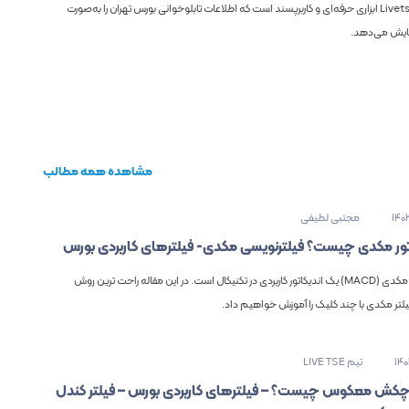
افزونه Livetse ابزاری حرفه‌ای و کاربرپسند است که اطلاعات تابلوخوانی بورس تهران را به‌صورت
مایش می‌دهد.
مشاهده همه مطالب
140
مجتبی لطیفی
تور مکدی چیست؟ فیلترنویسی مکدی- فیلترهای کاربردی بورس
اندیکاتور مکدی (MACD) یک اندیکاتور کاربردی در تکنیکال است. در این مقاله راحت ترین روش
لتر مکدی با چند کلیک را آموزش خواهیم داد.
14
تیم LIVE TSE
کش معکوس چیست؟ – فیلترهای کاربردی بورس – فیلتر کندل