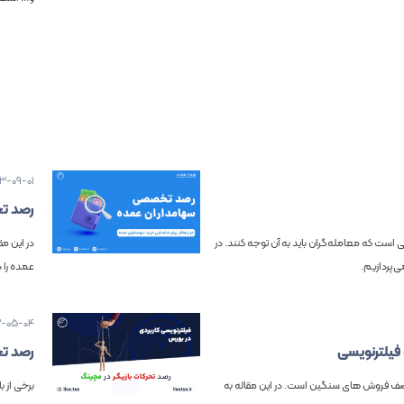
03-09-01
رصد تخ
ت که معامله‌گران باید به آن توجه کنند. در
در این م
‌پردازیم.
عمده را 
3-05-04
یلترنویسی
رصد تح
ف فروش های سنگین است. در این مقاله به
برخی از 