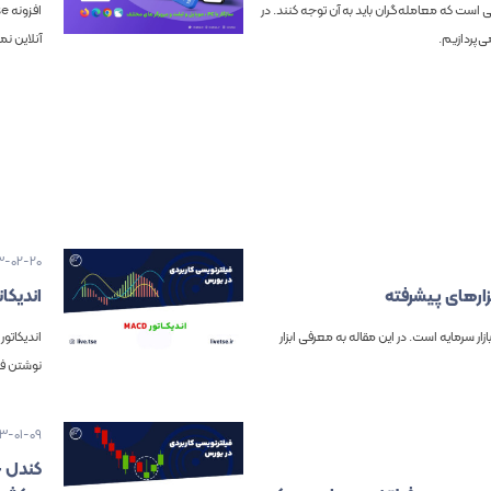
ت که معامله‌گران باید به آن توجه کنند. در
‌پردازیم.
آنلاین ن
3-02-20
ارهای پیشرفته
اندیکا
زار سرمایه است. در این مقاله به معرفی ابزار
نوشتن فی
03-01-09
کندل چ