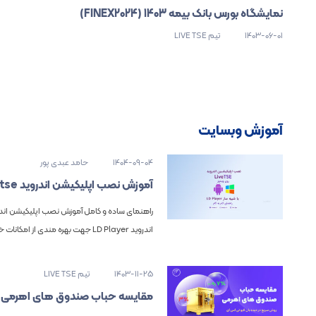
نمایشگاه بورس بانک بیمه 1403 (FINEX2024)
1403-06-01
تیم LIVE TSE
آموزش وبسایت
1404-09-04
حامد عبدی پور
آموزش نصب اپلیکیشن اندروید Livetse بر روی کامپیوتر
اندروید LD Player جهت بهره مندی از امکانات خاص آن
1403-11-25
تیم LIVE TSE
مقایسه حباب صندوق های اهرمی