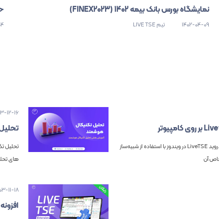
نمایشگاه بورس بانک بیمه 1402 (FINEX2023)
حض
1402-04-09
تیم LIVE TSE
04
03-12-16
تحلیل 
راهنمای ساده و کامل آموزش نصب اپلیکیشن اندروید LiveTSE در ویندوز با استفاده از شبیه‌ساز
تحلیل تکن
های تحلی
03-11-18
افزونه Livetse