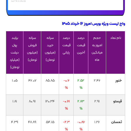
واچ لیست ویژه بورس امروز ۱۶ خرداد ۱۴۰۵
نام نماد
حجم
درصد
درصد
سرانه
سرانه
برایند
امروز به
قیمت
قیمت
خرید
فروش
پول
میانگین
آخرین
پایانی
(میلیون
(میلیون
درشت
ماه
تومان)
تومان)
(میلیارد
تومان)
خنور
2.46
2.52
-0.6
85.85
46.07
1.05
%
%
قیستو
2.91
2.83
-0.61
120.34
80.91
1.81
%
%
ثمسکن
1.26
-0.86
-2.3
54.15
48.89
4.39
%
%