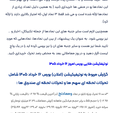
این نمادها رو در منفی ها خریداری کنید ( به همین دلیل تعداد زیادی از
نمادها ارائه شده است و می شد فقط ۳ نماد اول که امتیاز بالاتری دارند را ارائه
کرد).
همچنین لازم است سایر جنبه های این نمادها از جمله تکنیکال، اخبار و …
نیز بررسی شود. به عنوان یک پیشنهاد، از بین این نمادها، نمادهایی که مورد
تایید شما نیز هست و سایر جنبه های ان را نیز بررسی کرده اید را در یک واچ
لیست قرار دهید و در روز معاملاتی بعد به محض رصد تحرک خریداری کنید.
نوتیفکیشن طلایی بورس امروز ۱۶ خرداد ۱۴۰۵
گزارش مربوط به نوتیفیکیشن (اعلان) بورس ۱۶ خرداد ۱۴۰۵ شامل
تحرکات لحظه ای سهم ها و تحرکات لحظه ای صندوق ها :
ومعادنح
11:00:03
؛ تحرک ویژه تابلو در نماد
(در آخرین قیمت %
-2.96
با قیمت پایانی %
-2.96
)؛
با حجم
0.55
برابر حجم میانگین ماهانه
(ارزش معاملات
12.69
میلیارد تومان)و
سرانه خرید (امروز:
196.17
؛ 3روزه:
43.00
؛ 5روزه:
39.99
؛ 10روزه:
39.02
؛ 22روزه:
35.44
)