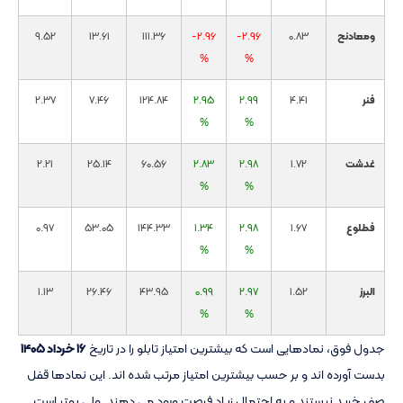
ومعادنح
0.83
-2.96
-2.96
111.36
13.61
9.52
%
%
فنر
4.41
2.99
2.95
124.84
7.46
2.37
%
%
غدشت
1.72
2.98
2.83
60.56
25.14
2.21
%
%
فطلوع
1.67
2.98
1.34
144.33
53.05
0.97
%
%
البرز
1.52
2.97
0.99
43.95
26.46
1.13
%
%
جدول فوق، نمادهایی است که بیشترین امتیاز تابلو را در تاریخ
۱۶ خرداد ۱۴۰۵
بدست آورده اند و بر حسب بیشترین امتیاز مرتب شده اند. این نمادها قفل
صف خرید نیستند و به احتمال زیاد فرصت ورود می دهند. ولی بهتر است