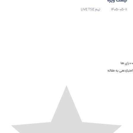
1405-05-11
تیم LIVE TSE
0
0
رای ها
امتیازدهی به مقاله