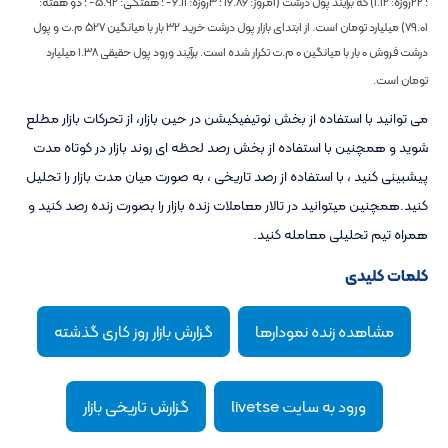
؛ 22روزه:
1.12
) که برآیند پول درشت (امروز:
16.86
؛ 3روزه:
-6.11
؛ هفتگی:
-5.92
؛ دو هفته:
79.01
) میلیارد تومان است. از ابتدای بازار پول درشت خرید
32
بار با میانگین
527
م.ت و پول
درشت فروش
0
بار با میانگین
0
م.ت تکرار شده است. برآیند ورود پول حقیقی
1.38
میلیارد
تومان است.
می توانید با استفاده از بخش نوتیفیکیشن در حین بازار، از تحرکات بازار مطلع
شوید و همچنین با استفاده از بخش رصد لحظه ای روند بازار در کوتاه مدت
پیشبینی کنید ، با استفاده از رصد تاریخی ، به صورت میان مدت بازار را تحلیل
کنید.همچنین میتوانید در تالار معاملات زنده بازار را بصورت زنده رصد کنید و
همراه تیم تحلیلی معامله کنید.
کلمات کلیدی
مشاهده زنده نمودارها
گزارش بازار روز کاری گذشته
ورود به سایت livetse
گزارش تاریخی بازار