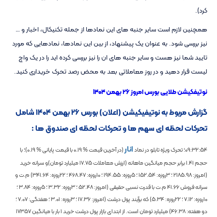
کرد).
همچنین لازم است سایر جنبه های این نمادها از جمله تکنیکال، اخبار و …
نیز بررسی شود. به عنوان یک پیشنهاد، از بین این نمادها، نمادهایی که مورد
تایید شما نیز هست و سایر جنبه های ان را نیز بررسی کرده اید را در یک واچ
لیست قرار دهید و در روز معاملاتی بعد به محض رصد تحرک خریداری کنید.
نوتیفکیشن طلایی بورس امروز ۲۶ بهمن ۱۴۰۴
گزارش مربوط به نوتیفیکیشن (اعلان) بورس ۲۶ بهمن ۱۴۰۴ شامل
تحرکات لحظه ای سهم ها و تحرکات لحظه ای صندوق ها :
انار
09:32:54
؛ تحرک ویژه تابلو در نماد
(در آخرین قیمت %
0.19
با قیمت پایانی %
0.19
)؛
با
حجم
1.41
برابر حجم میانگین ماهانه
(ارزش معاملات
17.75
میلیارد تومان)و سرانه خرید
(امروز:
2185.98
؛ 3روزه:
152.54
؛ 5روزه:
194.55
؛ 10روزه:
468.47
؛ 22روزه:
341.64
) م.ت و
سرانه فروش
41.66
م.ت با قدرت نسبی حقیقی (امروز:
52.48
؛ 3روزه:
3.32
؛ 5روزه:
3.84
؛
10روزه:
7.12
؛ 22روزه:
5.34
) که برآیند پول درشت (امروز:
17.36
؛ 3روزه:
3.01
؛ هفتگی:
7.07
؛
دو هفته:
46.38
) میلیارد تومان است. از ابتدای بازار پول درشت خرید
1
بار با میانگین
17357