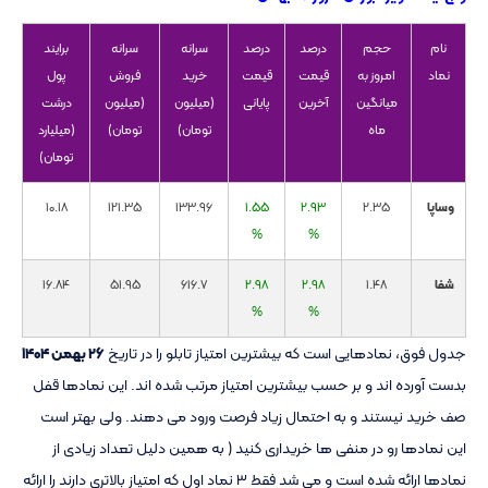
نام
حجم
درصد
درصد
سرانه
سرانه
برایند
نماد
امروز به
قیمت
قیمت
خرید
فروش
پول
میانگین
آخرین
پایانی
(میلیون
(میلیون
درشت
ماه
تومان)
تومان)
(میلیارد
تومان)
وساپا
2.35
2.93
1.55
133.96
121.35
10.18
%
%
شفا
1.48
2.98
2.98
616.7
51.95
16.84
%
%
جدول فوق، نمادهایی است که بیشترین امتیاز تابلو را در تاریخ
۲۶ بهمن ۱۴۰۴
بدست آورده اند و بر حسب بیشترین امتیاز مرتب شده اند. این نمادها قفل
صف خرید نیستند و به احتمال زیاد فرصت ورود می دهند. ولی بهتر است
این نمادها رو در منفی ها خریداری کنید ( به همین دلیل تعداد زیادی از
نمادها ارائه شده است و می شد فقط ۳ نماد اول که امتیاز بالاتری دارند را ارائه