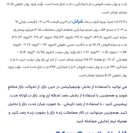
م.ت و پول درشت فروش
0
بار با میانگین
0
م.ت تکرار شده است. برآیند ورود پول حقیقی
17.15
میلیارد تومان است.
شرانل
09:27:40
؛ تحرک ویژه تابلو در نماد
(در آخرین قیمت %
-3.00
با قیمت پایانی %
-3.00
)؛
با حجم
0.54
برابر حجم میانگین ماهانه
(ارزش معاملات
12.15
میلیارد تومان)و
سرانه خرید (امروز:
149.81
؛ 3روزه:
34.16
؛ 5روزه:
45.43
؛ 10روزه:
37.03
؛ 22روزه:
38.63
)
م.ت و سرانه فروش
77.87
م.ت با قدرت نسبی حقیقی (امروز:
1.92
؛ 3روزه:
-2.27
؛ 5روزه:
-1.54
؛ 10روزه:
-1.51
؛ 22روزه:
-1.66
) که برآیند پول درشت (امروز:
5.95
؛ 3روزه:
-5.14
؛
هفتگی:
16.02
؛ دو هفته:
15.69
) میلیارد تومان است. از ابتدای بازار پول درشت خرید
10
بار با
میانگین
892
م.ت و پول درشت فروش
6
بار با میانگین
494
م.ت تکرار شده است. برآیند ورود
پول حقیقی
5.87
میلیارد تومان است.
می توانید با استفاده از بخش نوتیفیکیشن در حین بازار، از تحرکات بازار مطلع
شوید و همچنین با استفاده از بخش رصد لحظه ای روند بازار در کوتاه مدت
پیشبینی کنید ، با استفاده از رصد تاریخی ، به صورت میان مدت بازار را تحلیل
کنید.همچنین میتوانید در تالار معاملات زنده بازار را بصورت زنده رصد کنید و
همراه تیم تحلیلی معامله کنید.