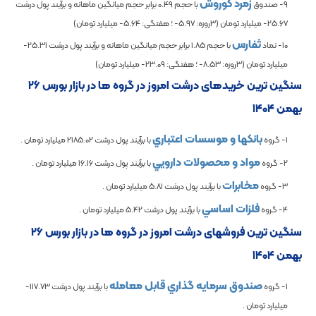
زمرد کوروش
9- صندوق
با حجم
0.49
برابر حجم میانگین ماهانه و برآیند پول درشت
-25.67
میلیارد تومان (3روزه:
-5.97
؛ هفتگی:
-5.64
میلیارد تومان)
ثفارس
10- نماد
با حجم
1.85
برابر حجم میانگین ماهانه و برآیند پول درشت
-25.31
میلیارد تومان (3روزه:
-8.53
؛ هفتگی:
-23.09
میلیارد تومان)
سنگین ترین خریدهای درشت امروز در گروه ها در بازار بورس ۲۶
بهمن ۱۴۰۴
بانكها و موسسات اعتباري
1- گروه
با برآیند پول درشت
2185.02
میلیارد تومان .
مواد و محصولات دارويي
2- گروه
با برآیند پول درشت
16.16
میلیارد تومان .
مخابرات
3- گروه
با برآیند پول درشت
5.81
میلیارد تومان .
فلزات اساسي
4- گروه
با برآیند پول درشت
5.42
میلیارد تومان .
سنگین ترین فروش­های درشت امروز در گروه ها در بازار بورس ۲۶
بهمن ۱۴۰۴
صندوق سرمايه گذاري قابل معامله
1- گروه
با برآیند پول درشت
-117.73
میلیارد تومان .