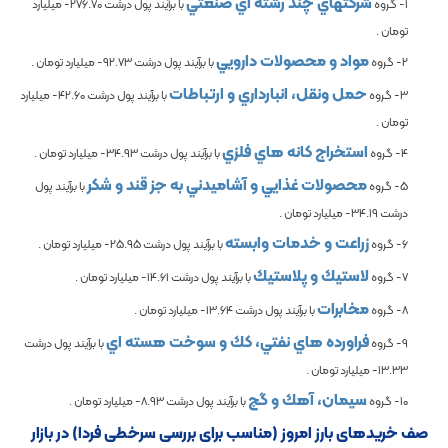
شركتهاي چند رشته اي صنعتي
1- گروه
با برآیند پول درشت
-276.70
میلیارد
تومان .
مواد و محصولات دارويي
2- گروه
با برآیند پول درشت
-92.73
میلیارد تومان .
حمل ونقل، انبارداري و ارتباطات
3- گروه
با برآیند پول درشت
-42.60
میلیارد
تومان .
استخراج كانه هاي فلزي
4- گروه
با برآیند پول درشت
-34.93
میلیارد تومان .
محصولات غذايي و آشاميدني به جز قند و شكر
5- گروه
با برآیند پول
درشت
-34.19
میلیارد تومان .
زراعت و خدمات وابسته
6- گروه
با برآیند پول درشت
-25.95
میلیارد تومان .
لاستيك و پلاستيك
7- گروه
با برآیند پول درشت
-14.61
میلیارد تومان .
مخابرات
8- گروه
با برآیند پول درشت
-13.64
میلیارد تومان .
فراورده هاي نفتي، كك و سوخت هسته اي
9- گروه
با برآیند پول درشت
-13.33
میلیارد تومان .
سيمان، آهك و گچ
10- گروه
با برآیند پول درشت
-8.93
میلیارد تومان .
صف خریدهای بارز امروز (مناسب برای بررسی سرخطی فردا) در بازار