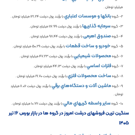
میلیارد تومان .
بانكها و موسسات اعتباري
2- گروه
با برآیند پول درشت
121.24
میلیارد تومان .
سرمايه گذاريها
3- گروه
با برآیند پول درشت
116.99
میلیارد تومان .
صندوق اهرمی
4- گروه
با برآیند پول درشت
98.44
میلیارد تومان .
خودرو و ساخت قطعات
5- گروه
با برآیند پول درشت
50.29
میلیارد تومان .
محصولات شيميايي
6- گروه
با برآیند پول درشت
47.23
میلیارد تومان .
فلزات اساسي
7- گروه
با برآیند پول درشت
44.13
میلیارد تومان .
ساخت محصولات فلزي
8- گروه
با برآیند پول درشت
19.70
میلیارد تومان .
ماشين آلات و دستگاه‌هاي برقي
9- گروه
با برآیند پول درشت
11.06
میلیارد
تومان .
ساير واسطه گريهاي مالي
10- گروه
با برآیند پول درشت
10.77
میلیارد تومان .
سنگین ترین فروش­های درشت امروز در گروه ها در بازار بورس ۱۶ تیر
۱۴۰۵