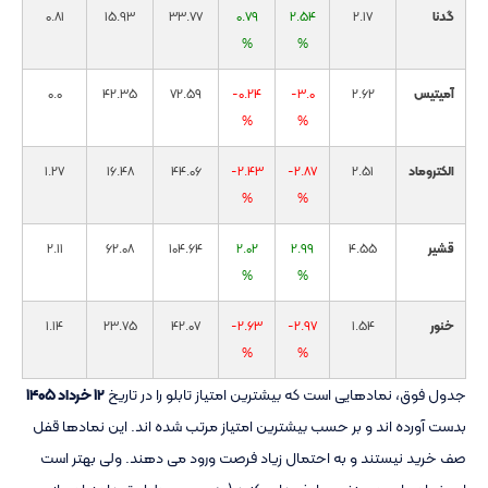
گدنا
2.17
2.54
0.79
33.77
15.93
0.81
%
%
آمیتیس
2.62
-3.0
-0.24
72.59
42.35
0.0
%
%
الکتروماد
2.51
-2.87
-2.43
44.06
16.48
1.27
%
%
قشیر
4.55
2.99
2.02
104.64
62.08
2.11
%
%
خنور
1.54
-2.97
-2.63
42.07
23.75
1.14
%
%
جدول فوق، نمادهایی است که بیشترین امتیاز تابلو را در تاریخ
۱۲ خرداد ۱۴۰۵
بدست آورده اند و بر حسب بیشترین امتیاز مرتب شده اند. این نمادها قفل
صف خرید نیستند و به احتمال زیاد فرصت ورود می دهند. ولی بهتر است