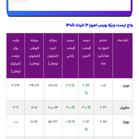
واچ لیست ویژه بورس امروز ۱۲ خرداد ۱۴۰۵
نام نماد
حجم
درصد
درصد
سرانه
سرانه
برایند
امروز به
قیمت
قیمت
خرید
فروش
پول
میانگین
آخرین
پایانی
(میلیون
(میلیون
درشت
ماه
تومان)
تومان)
(میلیارد
تومان)
نوین
1.81
2.99
2.9 %
128.86
34.29
3.34
%
ساربیل
2.31
3.0 %
3.0 %
600.84
18.16
3.9
بپویا
2.83
2.92
1.79 %
52.23
16.92
0.0
%