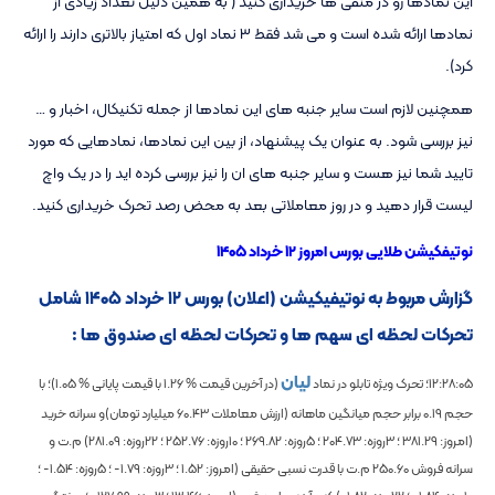
این نمادها رو در منفی ها خریداری کنید ( به همین دلیل تعداد زیادی از
نمادها ارائه شده است و می شد فقط ۳ نماد اول که امتیاز بالاتری دارند را ارائه
کرد).
همچنین لازم است سایر جنبه های این نمادها از جمله تکنیکال، اخبار و …
نیز بررسی شود. به عنوان یک پیشنهاد، از بین این نمادها، نمادهایی که مورد
تایید شما نیز هست و سایر جنبه های ان را نیز بررسی کرده اید را در یک واچ
لیست قرار دهید و در روز معاملاتی بعد به محض رصد تحرک خریداری کنید.
نوتیفکیشن طلایی بورس امروز ۱۲ خرداد ۱۴۰۵
گزارش مربوط به نوتیفیکیشن (اعلان) بورس ۱۲ خرداد ۱۴۰۵ شامل
تحرکات لحظه ای سهم ها و تحرکات لحظه ای صندوق ها :
لیان
12:28:05
؛ تحرک ویژه تابلو در نماد
(در آخرین قیمت %
1.26
با قیمت پایانی %
1.05
)؛
با
حجم
0.19
برابر حجم میانگین ماهانه
(ارزش معاملات
60.43
میلیارد تومان)و سرانه خرید
(امروز:
381.29
؛ 3روزه:
204.73
؛ 5روزه:
269.82
؛ 10روزه:
252.76
؛ 22روزه:
281.09
) م.ت و
سرانه فروش
250.60
م.ت با قدرت نسبی حقیقی (امروز:
1.52
؛ 3روزه:
-1.79
؛ 5روزه:
-1.54
؛