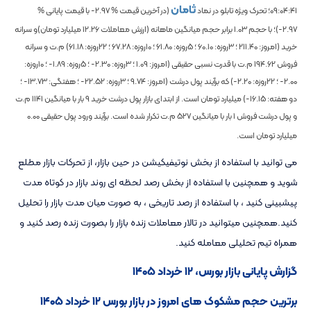
ثامان
09:04:41
؛ تحرک ویژه تابلو در نماد
(در آخرین قیمت %
-2.97
با قیمت پایانی %
-2.97
)؛
با حجم
1.03
برابر حجم میانگین ماهانه
(ارزش معاملات
12.26
میلیارد تومان)و سرانه
خرید (امروز:
211.40
؛ 3روزه:
60.10
؛ 5روزه:
61.80
؛ 10روزه:
67.28
؛ 22روزه:
61.18
) م.ت و سرانه
فروش
194.62
م.ت با قدرت نسبی حقیقی (امروز:
1.09
؛ 3روزه:
-2.30
؛ 5روزه:
-1.89
؛ 10روزه:
-2.00
؛ 22روزه:
-2.20
) که برآیند پول درشت (امروز:
9.74
؛ 3روزه:
-22.52
؛ هفتگی:
-13.73
؛
دو هفته:
-16.15
) میلیارد تومان است. از ابتدای بازار پول درشت خرید
9
بار با میانگین
1141
م.ت
و پول درشت فروش
1
بار با میانگین
527
م.ت تکرار شده است. برآیند ورود پول حقیقی
0.00
میلیارد تومان است.
می توانید با استفاده از بخش نوتیفیکیشن در حین بازار، از تحرکات بازار مطلع
شوید و همچنین با استفاده از بخش رصد لحظه ای روند بازار در کوتاه مدت
پیشبینی کنید ، با استفاده از رصد تاریخی ، به صورت میان مدت بازار را تحلیل
کنید.همچنین میتوانید در تالار معاملات زنده بازار را بصورت زنده رصد کنید و
همراه تیم تحلیلی معامله کنید.
گزارش پایانی بازار بورس، ۱۲ خرداد ۱۴۰۵
برترین حجم مشکوک های امروز در بازار بورس ۱۲ خرداد ۱۴۰۵