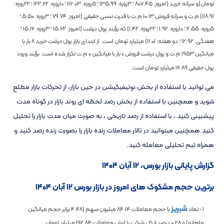
تومان)و سرانه خرید (امروز:
807.45
؛ 3روزه:
135.99
؛ 5روزه:
116.03
؛ 10روزه:
122.62
؛ 22روزه:
118.91
) م.ت و سرانه فروش
10.13
م.ت با قدرت نسبی حقیقی (امروز:
79.74
؛ 3روزه:
5.50
؛
5روزه:
2.55
؛ 10روزه:
1.92
؛ 22روزه:
1.42
) که برآیند پول درشت (امروز:
15.62
؛ 3روزه:
15.16
؛
هفتگی:
12.92
؛ دو هفته:
11.01
) میلیارد تومان است. از ابتدای بازار پول درشت خرید
8
بار با
میانگین
1953
م.ت و پول درشت فروش
0
بار با میانگین
0
م.ت تکرار شده است. برآیند ورود
پول حقیقی
16.89
میلیارد تومان است.
می توانید با استفاده از بخش نوتیفیکیشن در حین بازار، از تحرکات بازار مطلع
شوید و همچنین با استفاده از بخش رصد لحظه ای روند بازار در کوتاه مدت
پیشبینی کنید ، با استفاده از رصد تاریخی ، به صورت میان مدت بازار را تحلیل
کنید.همچنین میتوانید در تالار معاملات زنده بازار را بصورت زنده رصد کنید و
همراه تیم تحلیلی معامله کنید.
گزارش پایانی بازار بورس، ۱۲ آبان ۱۴۰۴
برترین حجم مشکوک های امروز در بازار بورس ۱۲ آبان ۱۴۰۴
شبریز
1- نماد
با حجم معاملات
84.14
میلیون سهم (
4.48
برابر حجم میانگین
ماهانه) و
0.28
درصد از کل شرکت با ارزش معاملات
192.84
میلیارد تومان .