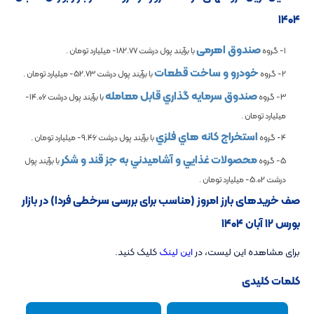
۱۴۰۴
صندوق اهرمی
1- گروه
با برآیند پول درشت
-182.77
میلیارد تومان .
خودرو و ساخت قطعات
2- گروه
با برآیند پول درشت
-52.73
میلیارد تومان .
صندوق سرمايه گذاري قابل معامله
3- گروه
با برآیند پول درشت
-14.06
میلیارد تومان .
استخراج کانه هاي فلزي
4- گروه
با برآیند پول درشت
-9.46
میلیارد تومان .
محصولات غذايي و آشاميدني به جز قند و شكر
5- گروه
با برآیند پول
درشت
-5.02
میلیارد تومان .
صف خریدهای بارز امروز (مناسب برای بررسی سرخطی فردا) در بازار
بورس ۱۲ آبان ۱۴۰۴
برای مشاهده این لیست، در
این لینک
کلیک کنید.
کلمات کلیدی