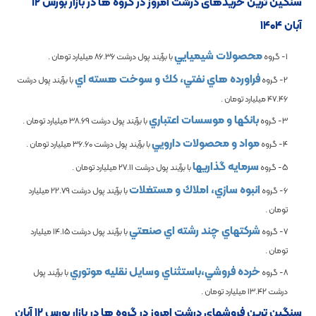
سنگین ترین خریدهای درشت امروز در گروه ها در بازار بورس ۱۲
آبان ۱۴۰۴
محصولات شيميايي
1- گروه
با برآیند پول درشت
86.36
میلیارد تومان .
فراورده هاي نفتي، كك و سوخت هسته اي
2- گروه
با برآیند پول درشت
47.46
میلیارد تومان .
بانكها و موسسات اعتباري
3- گروه
با برآیند پول درشت
38.69
میلیارد تومان .
مواد و محصولات دارويي
4- گروه
با برآیند پول درشت
36.60
میلیارد تومان .
سرمايه گذاريها
5- گروه
با برآیند پول درشت
27.11
میلیارد تومان .
انبوه سازي، املاك و مستغلات
6- گروه
با برآیند پول درشت
22.79
میلیارد
تومان .
شرکتهاي چند رشته اي صنعتي
7- گروه
با برآیند پول درشت
14.15
میلیارد
تومان .
خرده فروشي،باستثناي وسايل نقليه موتوري
8- گروه
با برآیند پول
درشت
13.42
میلیارد تومان .
سنگین ترین فروش­های درشت امروز در گروه ها در بازار بورس ۱۲ آبان