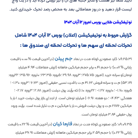
لیست قرار دهید و در روز معاملاتی بعد به محض رصد تحرک خریداری کنید.
نوتیفکیشن طلایی بورس امروز ۱۲ آبان ۱۴۰۴
گزارش مربوط به نوتیفیکیشن (اعلان) بورس ۱۲ آبان ۱۴۰۴ شامل
تحرکات لحظه ای سهم ها و تحرکات لحظه ای صندوق ها :
جم پیلن
09:25:31
؛ گارد صعودی کوتاه مدت در نماد
(در آخرین قیمت %
0.00
با قیمت
پایانی %
0.07
)؛
با حجم
0.41
برابر حجم میانگین ماهانه
(ارزش معاملات
4.94
میلیارد
تومان)و سرانه خرید (امروز:
275.75
؛ 3روزه:
29.98
؛ 5روزه:
23.35
؛ 10روزه:
35.96
؛ 22روزه:
53.89
) م.ت و سرانه فروش
41.62
م.ت با قدرت نسبی حقیقی (امروز:
6.63
؛ 3روزه:
-1.30
؛
5روزه:
-1.70
؛ 10روزه:
-1.27
؛ 22روزه:
1.10
) که برآیند پول درشت (امروز:
2.88
؛ 3روزه:
-2.17
؛
هفتگی:
-4.43
؛ دو هفته:
-6.91
) میلیارد تومان است. از ابتدای بازار پول درشت خرید
1
بار با
میانگین
2876
م.ت و پول درشت فروش
0
بار با میانگین
0
م.ت تکرار شده است. برآیند ورود
پول حقیقی
3.84
میلیارد تومان است.
فارما کیان
09:09:35
؛ گارد صعودی کوتاه مدت در نماد
(در آخرین قیمت %
0.22
با قیمت
پایانی %
0.22
)؛
با حجم
2.59
برابر حجم میانگین ماهانه
(ارزش معاملات
36.91
میلیارد