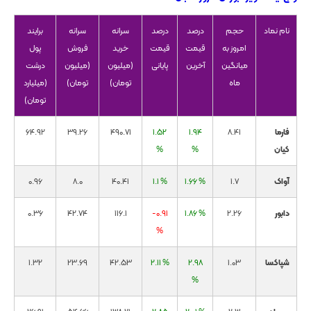
نام نماد
حجم
درصد
درصد
سرانه
سرانه
برایند
امروز به
قیمت
قیمت
خرید
فروش
پول
میانگین
آخرین
پایانی
(میلیون
(میلیون
درشت
ماه
تومان)
تومان)
(میلیارد
تومان)
فارما
8.41
1.94
1.52
490.71
39.26
64.92
کیان
%
%
آواک
1.7
1.66 %
1.1 %
40.41
8.0
0.96
دابور
2.26
1.86 %
-0.91
116.1
42.74
0.36
%
شپاکسا
1.03
2.98
2.11 %
42.53
23.69
1.32
%