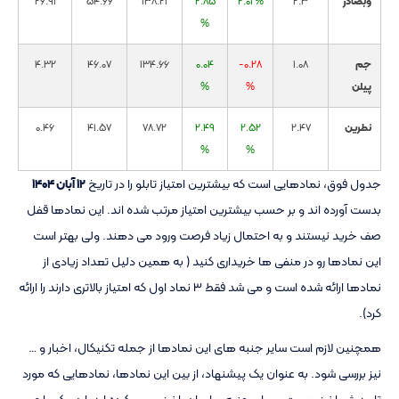
وبصادر
2.3
2.01 %
2.85
138.21
54.66
26.91
%
جم
1.08
-0.28
0.04
134.66
46.07
4.32
پیلن
%
%
نطرین
2.47
2.52
2.49
78.72
41.57
0.46
%
%
جدول فوق، نمادهایی است که بیشترین امتیاز تابلو را در تاریخ
۱۲ آبان ۱۴۰۴
بدست آورده اند و بر حسب بیشترین امتیاز مرتب شده اند. این نمادها قفل
صف خرید نیستند و به احتمال زیاد فرصت ورود می دهند. ولی بهتر است
این نمادها رو در منفی ها خریداری کنید ( به همین دلیل تعداد زیادی از
نمادها ارائه شده است و می شد فقط ۳ نماد اول که امتیاز بالاتری دارند را ارائه
کرد).
همچنین لازم است سایر جنبه های این نمادها از جمله تکنیکال، اخبار و …
نیز بررسی شود. به عنوان یک پیشنهاد، از بین این نمادها، نمادهایی که مورد
تایید شما نیز هست و سایر جنبه های ان را نیز بررسی کرده اید را در یک واچ