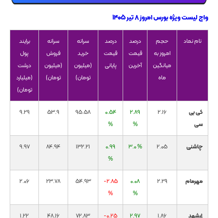
واچ لیست ویژه بورس امروز ۸ تیر ۱۴۰۵
نام نماد
حجم
درصد
درصد
سرانه
سرانه
برایند
امروز به
قیمت
قیمت
خرید
فروش
پول
میانگین
آخرین
پایانی
(میلیون
(میلیون
درشت
ماه
تومان)
تومان)
(میلیارد
تومان)
کی بی
2.16
2.89
0.54
95.58
53.9
9.29
سی
%
%
چاشنی
2.05
3.0 %
0.99
132.21
84.94
9.97
%
مهرمام
2.29
0.08
-2.85
54.93
23.78
2.06
%
%
غشهد
1.86
2.97
-0.25
72.83
48.16
1.22