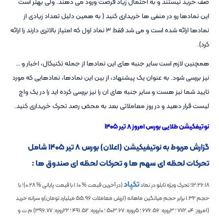
صف خرید نیستند و به احتمال زیاد فرصت ورود می دهند. ولی بهتر است
این نمادها رو در منفی ها خریداری کنید ( به همین دلیل تعداد زیادی از
نمادها ارائه شده است و می شد فقط ۳ نماد اول که امتیاز بالاتری دارند را ارائه
کرد).
همچنین لازم است سایر جنبه های این نمادها از جمله تکنیکال، اخبار و …
نیز بررسی شود. به عنوان یک پیشنهاد، از بین این نمادها، نمادهایی که مورد
تایید شما نیز هست و سایر جنبه های ان را نیز بررسی کرده اید را در یک واچ
لیست قرار دهید و در روز معاملاتی بعد به محض رصد تحرک خریداری کنید.
نوتیفکیشن طلایی بورس امروز ۸ تیر ۱۴۰۵
گزارش مربوط به نوتیفیکیشن (اعلان) بورس ۸ تیر ۱۴۰۵ شامل
تحرکات لحظه ای سهم ها و تحرکات لحظه ای صندوق ها :
تکپاد
12:26:18
؛ تحرک ویژه تابلو در نماد
(در آخرین قیمت %
1.10
با قیمت پایانی %
0.28
)؛
با
حجم
1.32
برابر حجم میانگین ماهانه
(ارزش معاملات
55.96
میلیارد تومان)و سرانه خرید
(امروز:
772.04
؛ 3روزه:
676.56
؛ 5روزه:
503.67
؛ 10روزه:
491.52
؛ 22روزه:
396.77
) م.ت و