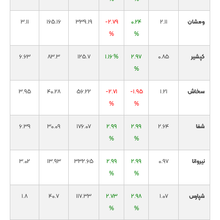
ومشان
2.11
0.24
-2.79
339.19
165.16
3.11
%
%
کپشیر
0.85
2.97
1.16 %
125.7
83.3
6.63
%
سخاش
1.21
-1.95
-2.71
56.22
40.28
3.95
%
%
شفا
2.64
2.99
2.99
176.07
30.09
6.39
%
%
نیروانا
0.97
2.99
2.99
332.65
13.93
3.02
%
%
شپارس
1.07
2.98
2.73
117.33
40.7
1.8
%
%