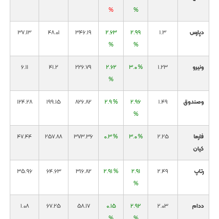
%
%
دپارس
1.3
2.99
2.63
346.19
48.01
37.13
%
%
ونیرو
1.23
3.0 %
2.62
226.79
41.2
6.11
%
وصندوق
1.49
2.96
2.9 %
826.82
199.15
124.28
%
فارما
2.25
3.0 %
0.3 %
373.36
257.88
47.44
کیان
رتاپ
2.49
2.91
2.91 %
316.82
64.63
35.96
%
ددام
2.03
2.92
0.15
58.17
67.25
1.08
%
%