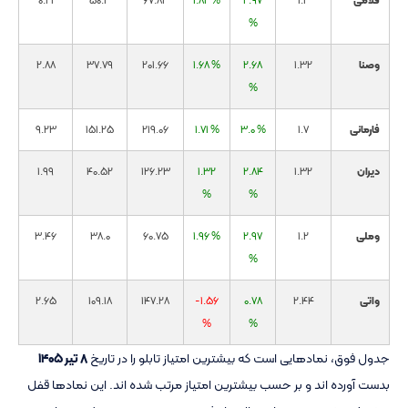
فلامی
1.2
2.97
1.82 %
67.82
50.3
0.21
%
وصنا
1.32
2.68
1.68 %
201.66
37.79
2.88
%
فارمانی
1.7
3.0 %
1.71 %
219.06
151.25
9.23
دیران
1.32
2.84
1.32
126.23
40.52
1.99
%
%
وملی
1.2
2.97
1.96 %
60.75
38.0
3.46
%
واتی
2.44
0.78
-1.56
147.28
109.18
2.65
%
%
جدول فوق، نمادهایی است که بیشترین امتیاز تابلو را در تاریخ
۸ تیر ۱۴۰۵
بدست آورده اند و بر حسب بیشترین امتیاز مرتب شده اند. این نمادها قفل