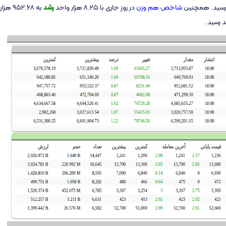
شاخص هم وزن
در روز جاری با 8.25 هزار واحد
رشد
به 952.68 هزار