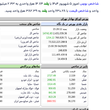
شاخص بورس
امروز ۵ شهریور ۱۴۰۴ با
رشد
14.74 هزار واحدی به 2.43 میلیون رسید. همچنین
واحد و
شاخص قیمت
با 630.28 واحد
رشد
به 382.39 هزار واحد رسید.