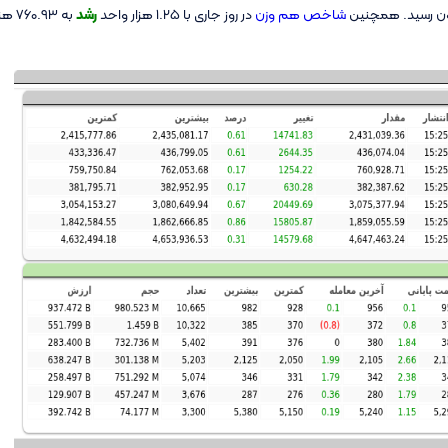
شاخص هم وزن
در روز جاری با 1.25 هزار واحد
رشد
به 760.93