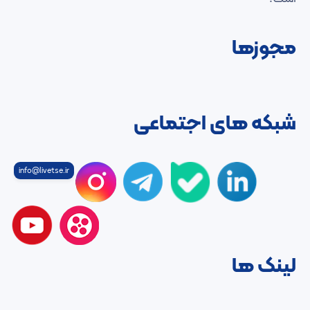
مجوزها
شبکه های اجتماعی
info@livetse.ir
لینک ها