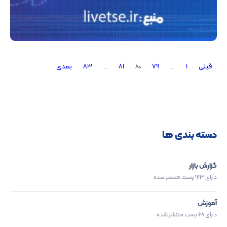
قبلی
1
79
81
83
بعدی
…
80
…
دسته بندی ها
گزارش بازار
دارای 992 پست منتشر شده
آموزش
دارای 68 پست منتشر شده